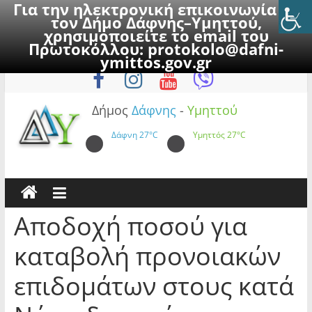
Για την ηλεκτρονική επικοινωνία με
τον Δήμο Δάφνης–Υμηττού,
χρησιμοποιείτε το email του
Πρωτοκόλλου:
protokolo@dafni-
Skip
Παρασκευή, 7 Αυγούστου 2026
ymittos.gov.gr
to
content
Δήμος
Δάφνης
-
Υμηττού
Δάφνη
27°C
Υμηττός
27°C
Αποδοχή ποσού για
καταβολή προνοιακών
επιδομάτων στους κατά