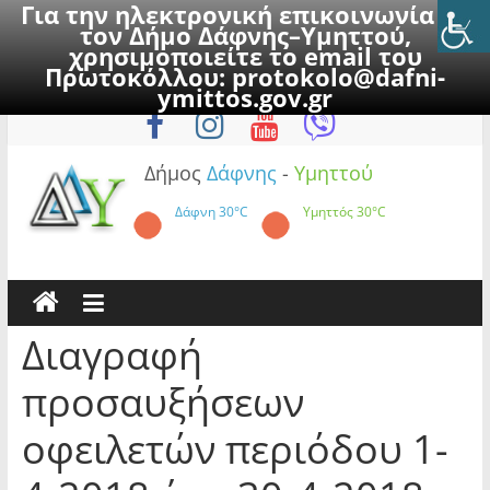
Για την ηλεκτρονική επικοινωνία με
τον Δήμο Δάφνης–Υμηττού,
χρησιμοποιείτε το email του
Πρωτοκόλλου:
protokolo@dafni-
Skip
Κυριακή, 9 Αυγούστου 2026
ymittos.gov.gr
to
content
Δήμος
Δάφνης
-
Υμηττού
Δάφνη
30°C
Υμηττός
30°C
Διαγραφή
προσαυξήσεων
οφειλετών περιόδου 1-