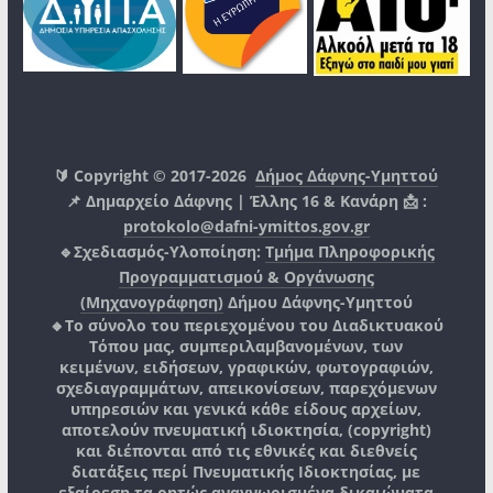
🔰 Copyright © 2017-2026
Δήμος Δάφνης-Υμηττού
📌 Δημαρχείο Δάφνης | Έλλης 16 & Κανάρη 📩 :
protokolo@dafni-ymittos.gov.gr
🔹Σχεδιασμός-Υλοποίηση:
Τμήμα Πληροφορικής
Προγραμματισμού & Οργάνωσης
(Μηχανογράφηση)
Δήμου Δάφνης-Υμηττού
🔸Το σύνολο του περιεχομένου του Διαδικτυακού
Τόπου μας, συμπεριλαμβανομένων, των
κειμένων, ειδήσεων, γραφικών, φωτογραφιών,
σχεδιαγραμμάτων, απεικονίσεων, παρεχόμενων
υπηρεσιών και γενικά κάθε είδους αρχείων,
αποτελούν πνευματική ιδιοκτησία, (copyright)
και διέπονται από τις εθνικές και διεθνείς
διατάξεις περί Πνευματικής Ιδιοκτησίας, με
εξαίρεση τα ρητώς αναγνωρισμένα δικαιώματα