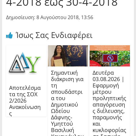
4-2018 έως 30-4-2018
Δημοσίευση: 8 Αυγούστου 2018, 13:56
Ίσως Σας Ενδιαφέρει
Σημαντική
Δευτέρα
διάκριση για
03.08.2026 |
τη
Εφαρμογή
Αποτελέσμα
σπουδάστρι
μέτρου
τα της ΣΟΧ
α του
προληπτικής
2/2026
Δημοτικού
απαγόρευση
Ανακοίνωση
Ωδείου
ς διέλευσης,
ς
Δάφνης-
παραμονής
Υμηττού
και
Βασιλική
κυκλοφορίας