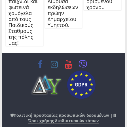
παιχνίδι και
Αίθουσα
ορισμένου
φωτεινά
εκδηλώσεων
χρόνου
χαμόγελα
πρώην
από τους
Δημαρχείου
Παιδικούς
Υμηττού.
Σταθμούς
της πόλης
μας!
🛡️
Πολιτική προστασίας προσωπικών δεδομένων
|📄
Όροι χρήσης διαδικτυακών τόπων