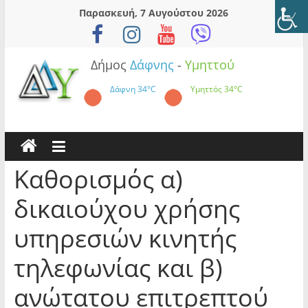
Skip
Παρασκευή, 7 Αυγούστου 2026
to
content
Δήμος
Δάφνης
-
Υμηττού
Δάφνη
34°C
Υμηττός
34°C
Καθορισμός α)
δικαιούχου χρήσης
υπηρεσιών κινητής
τηλεφωνίας και β)
ανώτατου επιτρεπτού