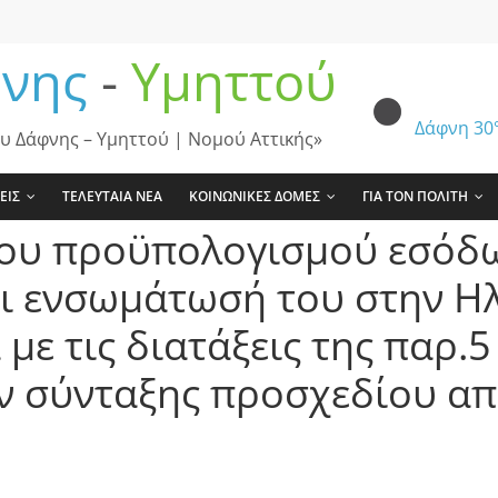
νης
-
Υμηττού
Δάφνη
30
υ Δάφνης – Υμηττού | Νομού Αττικής»
ΕΙΣ
ΤΕΛΕΥΤΑΙΑ ΝΕΑ
ΚΟΙΝΩΝΙΚΕΣ ΔΟΜΕΣ
ΓΙΑ ΤΟΝ ΠΟΛΙΤΗ
του προϋπολογισμού εσόδω
αι ενσωμάτωσή του στην Η
ε τις διατάξεις της παρ.5
ν σύνταξης προσχεδίου απ