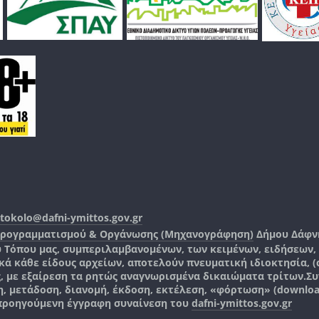
tokolo@dafni-ymittos.gov.gr
Προγραμματισμού & Οργάνωσης (Μηχανογράφηση)
Δήμου Δάφν
ύ Τόπου μας, συμπεριλαμβανομένων, των κειμένων, ειδήσεων
 κάθε είδους αρχείων, αποτελούν πνευματική ιδιοκτησία, (co
ς, με εξαίρεση τα ρητώς αναγνωρισμένα δικαιώματα τρίτων.
Συ
, μετάδοση, διανομή, έκδοση, εκτέλεση, «φόρτωση» (downlo
 προηγούμενη έγγραφη συναίνεση του
dafni-ymittos.gov.gr