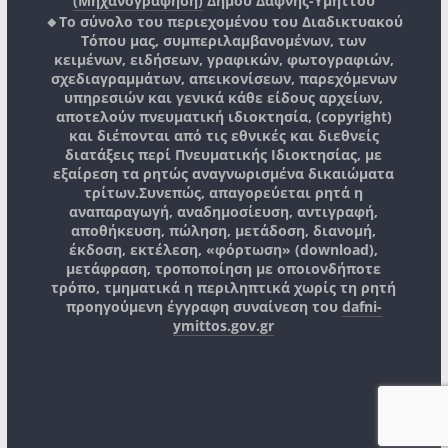
(Μηχανογράφηση)
Δήμου Δάφνης-Υμηττού
🔸Το σύνολο του περιεχομένου του Διαδικτυακού
Τόπου μας, συμπεριλαμβανομένων, των
κειμένων, ειδήσεων, γραφικών, φωτογραφιών,
σχεδιαγραμμάτων, απεικονίσεων, παρεχόμενων
υπηρεσιών και γενικά κάθε είδους αρχείων,
αποτελούν πνευματική ιδιοκτησία, (copyright)
και διέπονται από τις εθνικές και διεθνείς
διατάξεις περί Πνευματικής Ιδιοκτησίας, με
εξαίρεση τα ρητώς αναγνωρισμένα δικαιώματα
τρίτων.
Συνεπώς, απαγορεύεται ρητά η
αναπαραγωγή, αναδημοσίευση, αντιγραφή,
αποθήκευση, πώληση, μετάδοση, διανομή,
έκδοση, εκτέλεση, «φόρτωση» (download),
μετάφραση, τροποποίηση με οποιονδήποτε
τρόπο, τμηματικά η περιληπτικά χωρίς τη ρητή
προηγούμενη έγγραφη συναίνεση του
dafni-
ymittos.gov.gr