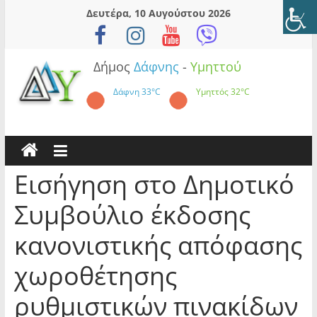
Skip
Δευτέρα, 10 Αυγούστου 2026
to
content
Δήμος
Δάφνης
-
Υμηττού
Δάφνη
33°C
Υμηττός
32°C
Εισήγηση στο Δημοτικό
Συμβούλιο έκδοσης
κανονιστικής απόφασης
χωροθέτησης
ρυθμιστικών πινακίδων