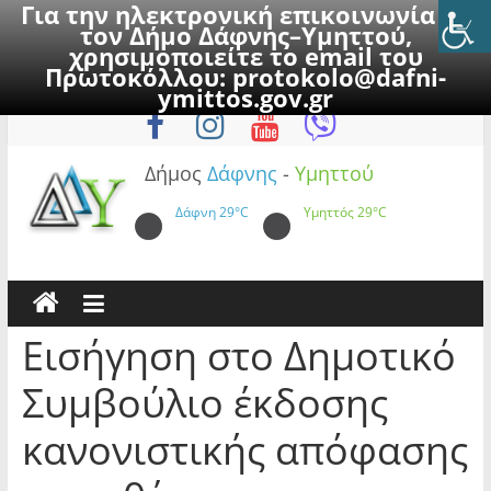
Για την ηλεκτρονική επικοινωνία με
τον Δήμο Δάφνης–Υμηττού,
χρησιμοποιείτε το email του
Πρωτοκόλλου:
protokolo@dafni-
Skip
Παρασκευή, 7 Αυγούστου 2026
ymittos.gov.gr
to
content
Δήμος
Δάφνης
-
Υμηττού
Δάφνη
29°C
Υμηττός
29°C
Εισήγηση στο Δημοτικό
Συμβούλιο έκδοσης
κανονιστικής απόφασης