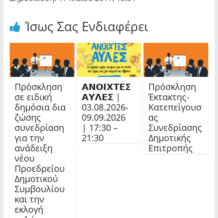
Ίσως Σας Ενδιαφέρει
Πρόσκληση
𝝖𝝢𝝤𝝞𝝬𝝩𝝚𝝨
Πρόσκληση
σε ειδική
𝝖𝝪𝝠𝝚𝝨 |
Έκτακτης-
δημόσια δια
03.08.2026-
Κατεπείγουσ
ζώσης
09.09.2026
ας
συνεδρίαση
| 17:30 –
Συνεδρίασης
για την
21:30
Δημοτικής
ανάδειξη
Επιτροπής
νέου
Προεδρείου
Δημοτικού
Συμβουλίου
και την
εκλογή