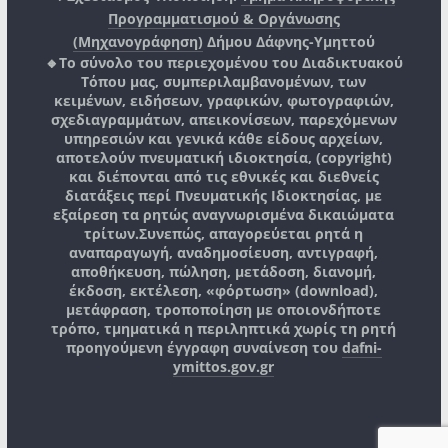
Προγραμματισμού & Οργάνωσης
(Μηχανογράφηση)
Δήμου Δάφνης-Υμηττού
🔸Το σύνολο του περιεχομένου του Διαδικτυακού
Τόπου μας, συμπεριλαμβανομένων, των
κειμένων, ειδήσεων, γραφικών, φωτογραφιών,
σχεδιαγραμμάτων, απεικονίσεων, παρεχόμενων
υπηρεσιών και γενικά κάθε είδους αρχείων,
αποτελούν πνευματική ιδιοκτησία, (copyright)
και διέπονται από τις εθνικές και διεθνείς
διατάξεις περί Πνευματικής Ιδιοκτησίας, με
εξαίρεση τα ρητώς αναγνωρισμένα δικαιώματα
τρίτων.
Συνεπώς, απαγορεύεται ρητά η
αναπαραγωγή, αναδημοσίευση, αντιγραφή,
αποθήκευση, πώληση, μετάδοση, διανομή,
έκδοση, εκτέλεση, «φόρτωση» (download),
μετάφραση, τροποποίηση με οποιονδήποτε
τρόπο, τμηματικά η περιληπτικά χωρίς τη ρητή
προηγούμενη έγγραφη συναίνεση του
dafni-
ymittos.gov.gr