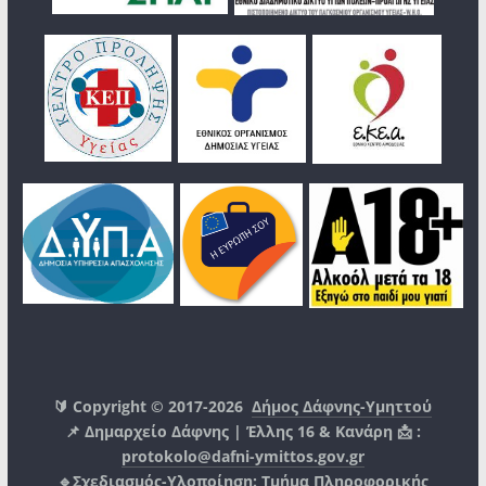
🔰 Copyright © 2017-2026
Δήμος Δάφνης-Υμηττού
📌 Δημαρχείο Δάφνης | Έλλης 16 & Κανάρη 📩 :
protokolo@dafni-ymittos.gov.gr
🔹Σχεδιασμός-Υλοποίηση:
Τμήμα Πληροφορικής