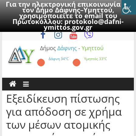
Για την ηλεκτρονική επικοινωνία με
τον Δήμο Δάφνης–Υμηττού,
χρησιμοποιείτε το email του
Πρωτοκόλλου:
protokolo@dafni-
Skip
Κυριακή, 9 Αυγούστου 2026
ymittos.gov.gr
to
content
Δήμος
Δάφνης
-
Υμηττού
Δάφνη
34°C
Υμηττός
33°C
Εξειδίκευση πίστωσης
για απόδοση σε χρήμα
των μέσων ατομικής