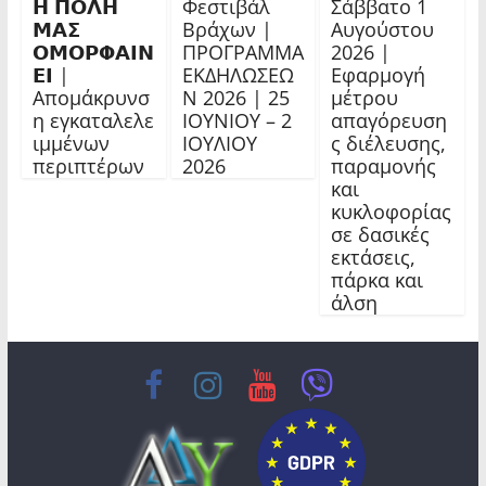
𝝜 𝝥𝝤𝝠𝝜
Φεστιβάλ
Σάββατο 1
𝝡𝝖𝝨
Βράχων |
Αυγούστου
𝝤𝝡𝝤𝝦𝝫𝝖𝝞𝝢
ΠΡΟΓΡΑΜΜΑ
2026 |
𝝚𝝞 |
ΕΚΔΗΛΩΣΕΩ
Εφαρμογή
Απομάκρυνσ
Ν 2026 | 25
μέτρου
η εγκαταλελε
ΙΟΥΝΙΟΥ – 2
απαγόρευση
ιμμένων
ΙΟΥΛΙΟΥ
ς διέλευσης,
περιπτέρων
2026
παραμονής
και
κυκλοφορίας
σε δασικές
εκτάσεις,
πάρκα και
άλση