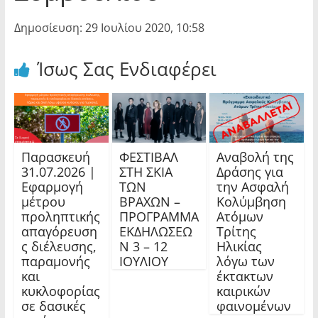
Δημοσίευση: 29 Ιουλίου 2020, 10:58
Ίσως Σας Ενδιαφέρει
Παρασκευή
ΦΕΣΤΙΒΑΛ
Αναβολή της
31.07.2026 |
ΣΤΗ ΣΚΙΑ
Δράσης για
Εφαρμογή
ΤΩΝ
την Ασφαλή
μέτρου
ΒΡΑΧΩΝ –
Κολύμβηση
προληπτικής
ΠΡΟΓΡΑΜΜΑ
Ατόμων
απαγόρευση
ΕΚΔΗΛΩΣΕΩ
Τρίτης
ς διέλευσης,
Ν 3 – 12
Ηλικίας
παραμονής
ΙΟΥΛΙΟΥ
λόγω των
και
έκτακτων
κυκλοφορίας
καιρικών
σε δασικές
φαινομένων