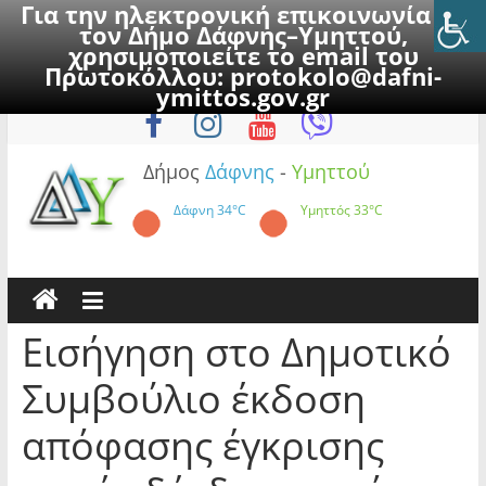
Για την ηλεκτρονική επικοινωνία με
τον Δήμο Δάφνης–Υμηττού,
χρησιμοποιείτε το email του
Πρωτοκόλλου:
protokolo@dafni-
Skip
Κυριακή, 9 Αυγούστου 2026
ymittos.gov.gr
to
content
Δήμος
Δάφνης
-
Υμηττού
Δάφνη
34°C
Υμηττός
33°C
Εισήγηση στο Δημοτικό
Συμβούλιο έκδοση
απόφασης έγκρισης