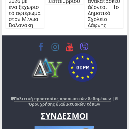
2026 με
Σεπτεμβρίου
ανακατασκευ
ένα ξεχωρισ
άζονται | 1ο
τό αφιέρωμα
Δημοτικό
στον Μίνωα
Σχολείο
Βολανάκη
Δάφνης
🛡️
Πολιτική προστασίας προσωπικών δεδομένων
|📄
Όροι χρήσης διαδικτυακών τόπων
ΣΥΝΔΕΣΜΟΙ