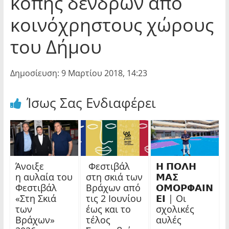
κοπής δένδρων από
κοινόχρηστους χώρους
του Δήμου
Δημοσίευση: 9 Μαρτίου 2018, 14:23
Ίσως Σας Ενδιαφέρει
Άνοιξε
Φεστιβάλ
𝝜 𝝥𝝤𝝠𝝜
η αυλαία του
στη σκιά των
𝝡𝝖𝝨
Φεστιβάλ
Βράχων από
𝝤𝝡𝝤𝝦𝝫𝝖𝝞𝝢
«Στη Σκιά
τις 2 Ιουνίου
𝝚𝝞 | Οι
των
έως και το
σχολικές
Βράχων»
τέλος
αυλές