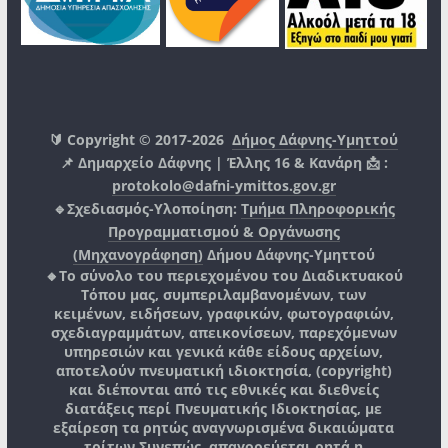
🔰 Copyright © 2017-2026
Δήμος Δάφνης-Υμηττού
📌 Δημαρχείο Δάφνης | Έλλης 16 & Κανάρη 📩 :
protokolo@dafni-ymittos.gov.gr
🔹Σχεδιασμός-Υλοποίηση:
Τμήμα Πληροφορικής
Προγραμματισμού & Οργάνωσης
(Μηχανογράφηση)
Δήμου Δάφνης-Υμηττού
🔸Το σύνολο του περιεχομένου του Διαδικτυακού
Τόπου μας, συμπεριλαμβανομένων, των
κειμένων, ειδήσεων, γραφικών, φωτογραφιών,
σχεδιαγραμμάτων, απεικονίσεων, παρεχόμενων
υπηρεσιών και γενικά κάθε είδους αρχείων,
αποτελούν πνευματική ιδιοκτησία, (copyright)
και διέπονται από τις εθνικές και διεθνείς
διατάξεις περί Πνευματικής Ιδιοκτησίας, με
εξαίρεση τα ρητώς αναγνωρισμένα δικαιώματα
τρίτων.
Συνεπώς, απαγορεύεται ρητά η