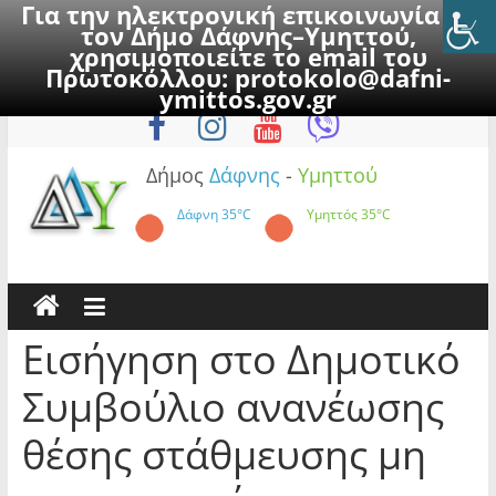
Για την ηλεκτρονική επικοινωνία με
τον Δήμο Δάφνης–Υμηττού,
χρησιμοποιείτε το email του
Πρωτοκόλλου:
protokolo@dafni-
Skip
Σάββατο, 8 Αυγούστου 2026
ymittos.gov.gr
to
content
Δήμος
Δάφνης
-
Υμηττού
Δάφνη
35°C
Υμηττός
35°C
Εισήγηση στο Δημοτικό
Συμβούλιο ανανέωσης
θέσης στάθμευσης μη