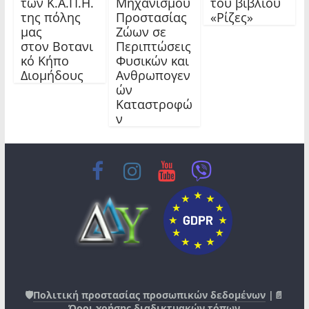
των Κ.Α.Π.Η.
Μηχανισμού
του βιβλίου
της πόλης
Προστασίας
«Ρίζες»
μας
Ζώων σε
στον Βοτανι
Περιπτώσεις
κό Κήπο
Φυσικών και
Διομήδους
Ανθρωπογεν
ών
Καταστροφώ
ν
🛡️
Πολιτική προστασίας προσωπικών δεδομένων
|📄
Όροι χρήσης διαδικτυακών τόπων