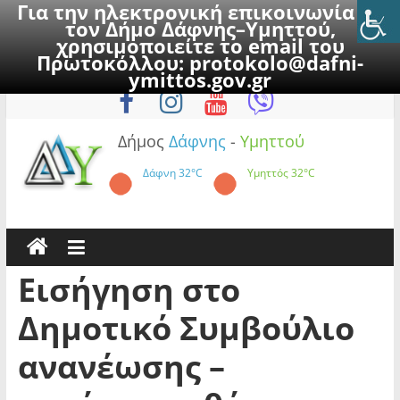
Για την ηλεκτρονική επικοινωνία με
τον Δήμο Δάφνης–Υμηττού,
χρησιμοποιείτε το email του
Πρωτοκόλλου:
protokolo@dafni-
Skip
Παρασκευή, 7 Αυγούστου 2026
ymittos.gov.gr
to
content
Δήμος
Δάφνης
-
Υμηττού
Δάφνη
32°C
Υμηττός
32°C
Εισήγηση στο
Δημοτικό Συμβούλιο
ανανέωσης –