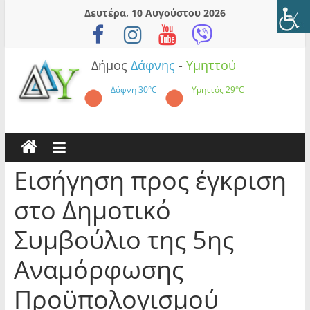
Skip
Δευτέρα, 10 Αυγούστου 2026
to
content
Δήμος
Δάφνης
-
Υμηττού
Δάφνη
30°C
Υμηττός
29°C
Εισήγηση προς έγκριση
στο Δημοτικό
Συμβούλιο της 5ης
Αναμόρφωσης
Προϋπολογισμού