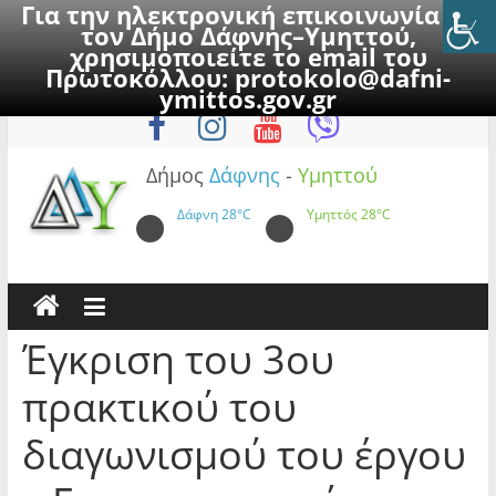
Για την ηλεκτρονική επικοινωνία με
τον Δήμο Δάφνης–Υμηττού,
χρησιμοποιείτε το email του
Πρωτοκόλλου:
protokolo@dafni-
Skip
Σάββατο, 8 Αυγούστου 2026
ymittos.gov.gr
to
content
Δήμος
Δάφνης
-
Υμηττού
Δάφνη
28°C
Υμηττός
28°C
Έγκριση του 3ου
πρακτικού του
διαγωνισμού του έργου