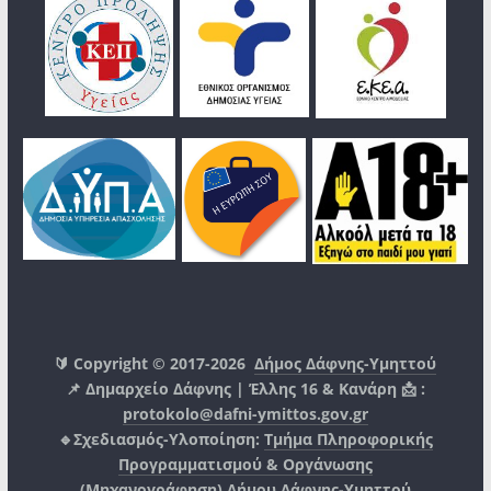
🔰 Copyright © 2017-2026
Δήμος Δάφνης-Υμηττού
📌 Δημαρχείο Δάφνης | Έλλης 16 & Κανάρη 📩 :
protokolo@dafni-ymittos.gov.gr
🔹Σχεδιασμός-Υλοποίηση:
Τμήμα Πληροφορικής
Προγραμματισμού & Οργάνωσης
(Μηχανογράφηση)
Δήμου Δάφνης-Υμηττού