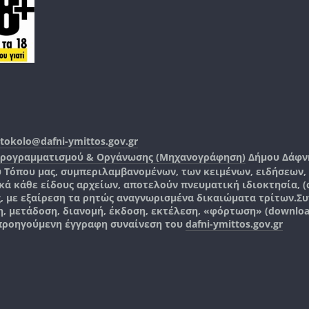
tokolo@dafni-ymittos.gov.gr
Προγραμματισμού & Οργάνωσης (Μηχανογράφηση)
Δήμου Δάφν
ύ Τόπου μας, συμπεριλαμβανομένων, των κειμένων, ειδήσεων
 κάθε είδους αρχείων, αποτελούν πνευματική ιδιοκτησία, (co
ς, με εξαίρεση τα ρητώς αναγνωρισμένα δικαιώματα τρίτων.
Συ
, μετάδοση, διανομή, έκδοση, εκτέλεση, «φόρτωση» (downlo
 προηγούμενη έγγραφη συναίνεση του
dafni-ymittos.gov.gr