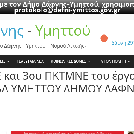
 με τον Δήμο Δάφνης–Υμηττού, χρησιμοπ
protokolo@dafni-ymittos.gov.gr
νης
-
Υμηττού
Δάφνη
29
υ Δάφνης – Υμηττού | Νομού Αττικής»
ΕΙΣ
ΤΕΛΕΥΤΑΙΑ ΝΕΑ
ΚΟΙΝΩΝΙΚΕΣ ΔΟΜΕΣ
ΓΙΑ ΤΟΝ ΠΟΛΙΤΗ
 και 3ου ΠΚΤΜΝΕ του έργο
ΑΛ ΥΜΗΤΤΟΥ ΔΗΜΟΥ ΔΑΦΝ