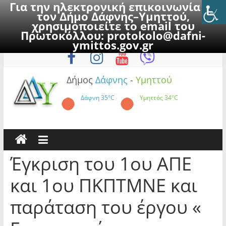
Για την ηλεκτρονική επικοινωνία με
τον Δήμο Δάφνης–Υμηττού,
χρησιμοποιείτε το email του
Πρωτοκόλλου:
protokolo@dafni-
Skip
Παρασκευή, 7 Αυγούστου 2026
ymittos.gov.gr
to
content
Δήμος
Δάφνης
-
Υμηττού
Δάφνη
35°C
Υμηττός
34°C
Έγκριση του 1ου ΑΠΕ
και 1ου ΠΚΠΤΜΝΕ και
παράταση του έργου «