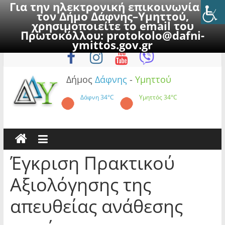
Για την ηλεκτρονική επικοινωνία με
τον Δήμο Δάφνης–Υμηττού,
χρησιμοποιείτε το email του
Πρωτοκόλλου:
protokolo@dafni-
Skip
Παρασκευή, 7 Αυγούστου 2026
ymittos.gov.gr
to
content
Δήμος
Δάφνης
-
Υμηττού
Δάφνη
34°C
Υμηττός
34°C
Έγκριση Πρακτικού
Αξιολόγησης της
απευθείας ανάθεσης