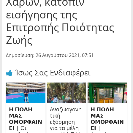
Χαρών, κατόπιν
εισήγησης της
Επιτροπής Ποιότητας
Ζωής
Δημοσίευση: 26 Αυγούστου 2021, 07:51
Ίσως Σας Ενδιαφέρει
𝝜 𝝥𝝤𝝠𝝜
Αναζωογονη
𝝜 𝝥𝝤𝝠𝝜
𝝡𝝖𝝨
τική
𝝡𝝖𝝨
𝝤𝝡𝝤𝝦𝝫𝝖𝝞𝝢
εξόρμηση
𝝤𝝡𝝤𝝦𝝫𝝖𝝞𝝢
𝝚𝝞 | Οι
για τα μέλη
𝝚𝝞 |