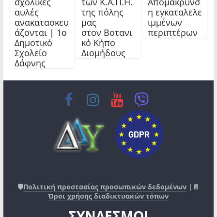
σχολικές
των Κ.Α.Π.Η.
Απομάκρυνσ
αυλές
της πόλης
η εγκαταλελε
ανακατασκευ
μας
ιμμένων
άζονται | 1ο
στον Βοτανι
περιπτέρων
Δημοτικό
κό Κήπο
Σχολείο
Διομήδους
Δάφνης
🛡️
Πολιτική προστασίας προσωπικών δεδομένων
|📄
Όροι χρήσης διαδικτυακών τόπων
ΣΥΝΔΕΣΜΟΙ