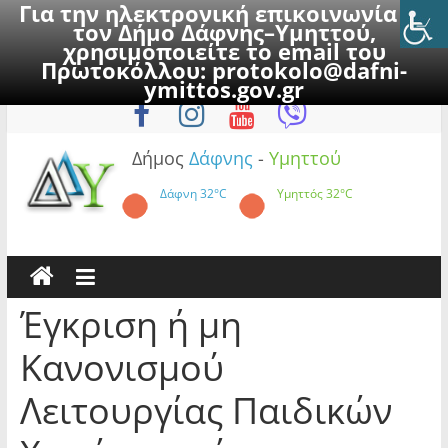
Για την ηλεκτρονική επικοινωνία με
τον Δήμο Δάφνης–Υμηττού,
χρησιμοποιείτε το email του
Πρωτοκόλλου:
protokolo@dafni-
Skip
Κυριακή, 9 Αυγούστου 2026
ymittos.gov.gr
to
content
Δήμος
Δάφνης
-
Υμηττού
Δάφνη
32°C
Υμηττός
32°C
Έγκριση ή μη
Κανονισμού
Λειτουργίας Παιδικών