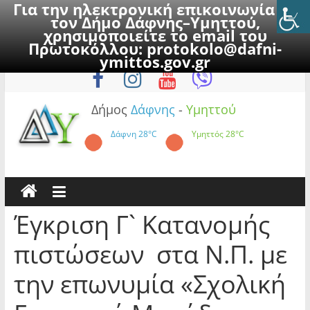
Για την ηλεκτρονική επικοινωνία με
τον Δήμο Δάφνης–Υμηττού,
χρησιμοποιείτε το email του
Πρωτοκόλλου:
protokolo@dafni-
Skip
Παρασκευή, 7 Αυγούστου 2026
ymittos.gov.gr
to
content
Δήμος
Δάφνης
-
Υμηττού
Δάφνη
28°C
Υμηττός
28°C
Έγκριση Γ` Κατανομής
πιστώσεων στα Ν.Π. με
την επωνυμία «Σχολική