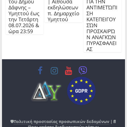
του Δήμου
| Αίθουσα
ΓΙΑ ΤΗΝ
Δάφνης –
εκδηλώσεων
ΑΝΤΙΜΕΤΏΠΙ
Υμηττού έως
π. Δημαρχείο
ΣΗ
την Τετάρτη
Υμηττού
ΚΑΤΕΠΕΙΓΟΥ
08.07.2026 &
ΣΏΝ
ώρα 23:59
ΠΡΟΣΚΑΙΡΏ
Ν ΑΝΑΓΚΏΝ
ΠΥΡΑΣΦΑΛΕΙ
ΑΣ
🛡️
Πολιτική προστασίας προσωπικών δεδομένων
|📄
Όροι χρήσης διαδικτυακών τόπων