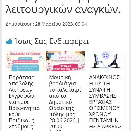
λειτουργικών αναγκών.
Δημοσίευση: 28 Μαρτίου 2023, 09:04
Ίσως Σας Ενδιαφέρει
Παράταση
Μουσική
ΑΝΑΚΟΙΝΩΣ
Υποβολής
βραδιά για
Η ΓΙΑ ΤΗ
Αιτήσεων
το καλοκαίρι
ΣΥΝΑΨΗ
Εγγραφών
από το
ΣΥΜΒΑΣΗΣ
για τους
Δημοτικό
ΕΡΓΑΣΙΑΣ
Βρεφονηπια
Ωδείο της
ΟΡΙΣΜΕΝΟΥ
κούς
πόλης μας |
ΧΡΟΝΟΥ
Παιδικούς
28.06.2026 |
ΠΕΝΤΑΜΗΝ
Σταθμούς
20:00
ΗΣ ΔΙΑΡΚΕΙΑΣ