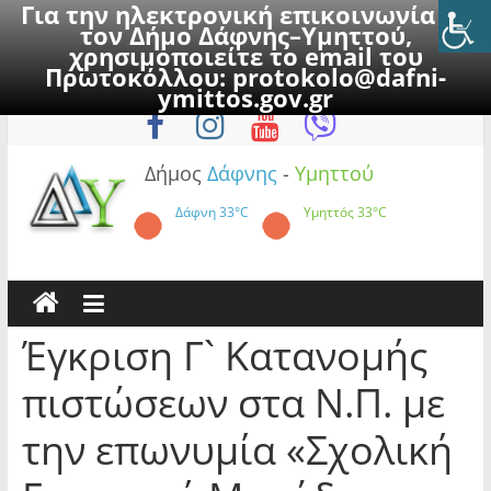
Για την ηλεκτρονική επικοινωνία με
τον Δήμο Δάφνης–Υμηττού,
χρησιμοποιείτε το email του
Πρωτοκόλλου:
protokolo@dafni-
Skip
Κυριακή, 9 Αυγούστου 2026
ymittos.gov.gr
to
content
Δήμος
Δάφνης
-
Υμηττού
Δάφνη
33°C
Υμηττός
33°C
Έγκριση Γ` Κατανομής
πιστώσεων στα Ν.Π. με
την επωνυμία «Σχολική