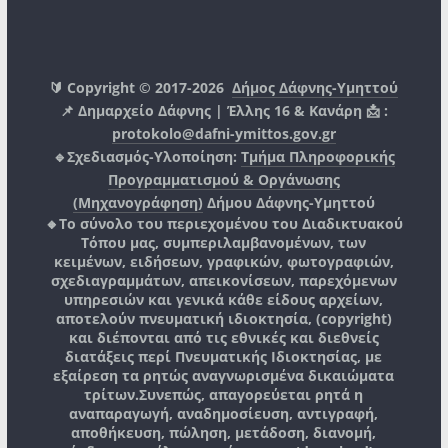
🔰 Copyright © 2017-2026
Δήμος Δάφνης-Υμηττού
📌 Δημαρχείο Δάφνης | Έλλης 16 & Κανάρη 📩 :
protokolo@dafni-ymittos.gov.gr
🔹Σχεδιασμός-Υλοποίηση:
Τμήμα Πληροφορικής
Προγραμματισμού & Οργάνωσης
(Μηχανογράφηση)
Δήμου Δάφνης-Υμηττού
🔸Το σύνολο του περιεχομένου του Διαδικτυακού
Τόπου μας, συμπεριλαμβανομένων, των
κειμένων, ειδήσεων, γραφικών, φωτογραφιών,
σχεδιαγραμμάτων, απεικονίσεων, παρεχόμενων
υπηρεσιών και γενικά κάθε είδους αρχείων,
αποτελούν πνευματική ιδιοκτησία, (copyright)
και διέπονται από τις εθνικές και διεθνείς
διατάξεις περί Πνευματικής Ιδιοκτησίας, με
εξαίρεση τα ρητώς αναγνωρισμένα δικαιώματα
τρίτων.
Συνεπώς, απαγορεύεται ρητά η
αναπαραγωγή, αναδημοσίευση, αντιγραφή,
αποθήκευση, πώληση, μετάδοση, διανομή,