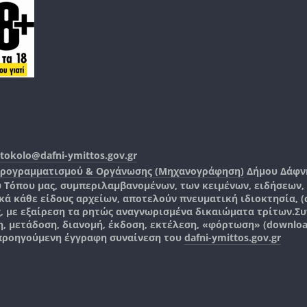
tokolo@dafni-ymittos.gov.gr
Προγραμματισμού & Οργάνωσης (Μηχανογράφηση)
Δήμου Δάφν
ύ Τόπου μας, συμπεριλαμβανομένων, των κειμένων, ειδήσεων
 κάθε είδους αρχείων, αποτελούν πνευματική ιδιοκτησία, (co
ς, με εξαίρεση τα ρητώς αναγνωρισμένα δικαιώματα τρίτων.
Συ
, μετάδοση, διανομή, έκδοση, εκτέλεση, «φόρτωση» (downlo
 προηγούμενη έγγραφη συναίνεση του
dafni-ymittos.gov.gr