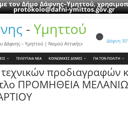
 με τον Δήμο Δάφνης–Υμηττού, χρησιμοπ
protokolo@dafni-ymittos.gov.gr
νης
-
Υμηττού
Δάφνη
30
υ Δάφνης – Υμηττού | Νομού Αττικής»
ΕΙΣ
ΤΕΛΕΥΤΑΙΑ ΝΕΑ
ΚΟΙΝΩΝΙΚΕΣ ΔΟΜΕΣ
ΓΙΑ ΤΟΝ ΠΟΛΙΤΗ
, τεχνικών προδιαγραφών 
τίτλο ΠΡΟΜΗΘΕΙΑ ΜΕΛΑΝΙ
ΑΡΤΙΟΥ