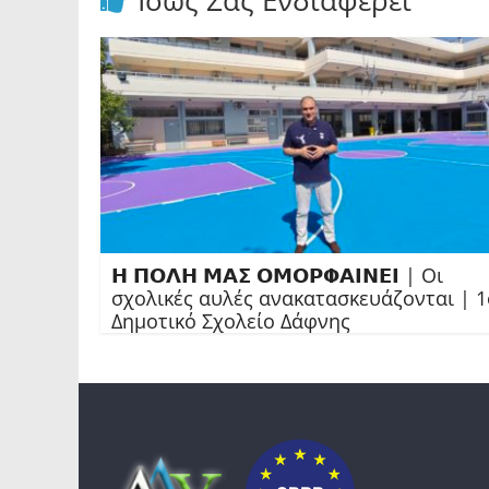
Ίσως Σας Ενδιαφέρει
𝝜 𝝥𝝤𝝠𝝜 𝝡𝝖𝝨 𝝤𝝡𝝤𝝦𝝫𝝖𝝞𝝢𝝚𝝞 | Οι
σχολικές αυλές ανακατασκευάζονται | 1
Δημοτικό Σχολείο Δάφνης