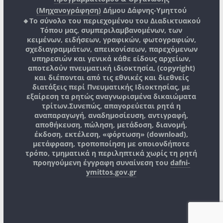
(Μηχανογράφηση)
Δήμου Δάφνης-Υμηττού
🔸Το σύνολο του περιεχομένου του Διαδικτυακού
Τόπου μας, συμπεριλαμβανομένων, των
κειμένων, ειδήσεων, γραφικών, φωτογραφιών,
σχεδιαγραμμάτων, απεικονίσεων, παρεχόμενων
υπηρεσιών και γενικά κάθε είδους αρχείων,
αποτελούν πνευματική ιδιοκτησία, (copyright)
και διέπονται από τις εθνικές και διεθνείς
διατάξεις περί Πνευματικής Ιδιοκτησίας, με
εξαίρεση τα ρητώς αναγνωρισμένα δικαιώματα
τρίτων.
Συνεπώς, απαγορεύεται ρητά η
αναπαραγωγή, αναδημοσίευση, αντιγραφή,
αποθήκευση, πώληση, μετάδοση, διανομή,
έκδοση, εκτέλεση, «φόρτωση» (download),
μετάφραση, τροποποίηση με οποιονδήποτε
τρόπο, τμηματικά η περιληπτικά χωρίς τη ρητή
προηγούμενη έγγραφη συναίνεση του
dafni-
ymittos.gov.gr