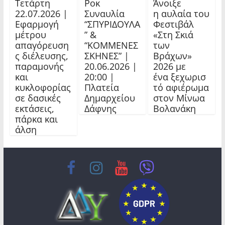
Τετάρτη
Ροκ
Άνοιξε
22.07.2026 |
Συναυλία
η αυλαία του
Εφαρμογή
“ΣΠΥΡΙΔΟΥΛΑ
Φεστιβάλ
μέτρου
” &
«Στη Σκιά
απαγόρευση
“ΚΟΜΜΕΝΕΣ
των
ς διέλευσης,
ΣΚΗΝΕΣ” |
Βράχων»
παραμονής
20.06.2026 |
2026 με
και
20:00 |
ένα ξεχωρισ
κυκλοφορίας
Πλατεία
τό αφιέρωμα
σε δασικές
Δημαρχείου
στον Μίνωα
εκτάσεις,
Δάφνης
Βολανάκη
πάρκα και
άλση