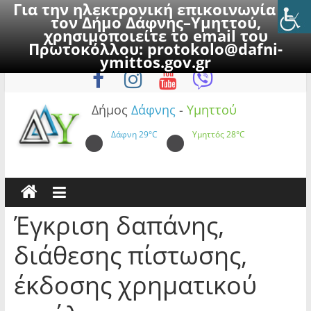
Για την ηλεκτρονική επικοινωνία με
τον Δήμο Δάφνης–Υμηττού,
χρησιμοποιείτε το email του
Πρωτοκόλλου:
protokolo@dafni-
Skip
Παρασκευή, 7 Αυγούστου 2026
ymittos.gov.gr
to
content
Δήμος
Δάφνης
-
Υμηττού
Δάφνη
29°C
Υμηττός
28°C
Έγκριση δαπάνης,
διάθεσης πίστωσης,
έκδοσης χρηματικού