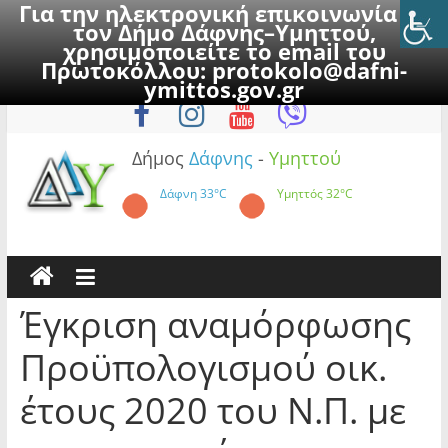
Για την ηλεκτρονική επικοινωνία με
τον Δήμο Δάφνης–Υμηττού,
χρησιμοποιείτε το email του
Πρωτοκόλλου:
protokolo@dafni-
Skip
Κυριακή, 9 Αυγούστου 2026
ymittos.gov.gr
to
content
Δήμος
Δάφνης
-
Υμηττού
Δάφνη
33°C
Υμηττός
32°C
Έγκριση αναμόρφωσης
Προϋπολογισμού οικ.
έτους 2020 του Ν.Π. με