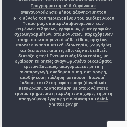
Προγραμματισμού & Οργάνωσης
(Μηχανογράφηση)
Δήμου Δάφνης-Υμηττού
🔸Το σύνολο του περιεχομένου του Διαδικτυακού
Τόπου μας, συμπεριλαμβανομένων, των
κειμένων, ειδήσεων, γραφικών, φωτογραφιών,
σχεδιαγραμμάτων, απεικονίσεων, παρεχόμενων
υπηρεσιών και γενικά κάθε είδους αρχείων,
αποτελούν πνευματική ιδιοκτησία, (copyright)
και διέπονται από τις εθνικές και διεθνείς
διατάξεις περί Πνευματικής Ιδιοκτησίας, με
εξαίρεση τα ρητώς αναγνωρισμένα δικαιώματα
τρίτων.
Συνεπώς, απαγορεύεται ρητά η
αναπαραγωγή, αναδημοσίευση, αντιγραφή,
αποθήκευση, πώληση, μετάδοση, διανομή,
έκδοση, εκτέλεση, «φόρτωση» (download),
μετάφραση, τροποποίηση με οποιονδήποτε
τρόπο, τμηματικά η περιληπτικά χωρίς τη ρητή
προηγούμενη έγγραφη συναίνεση του
dafni-
ymittos.gov.gr