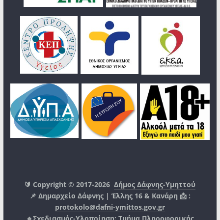
🔰 Copyright © 2017-2026
Δήμος Δάφνης-Υμηττού
📌 Δημαρχείο Δάφνης | Έλλης 16 & Κανάρη 📩 :
protokolo@dafni-ymittos.gov.gr
🔹Σχεδιασμός-Υλοποίηση:
Τμήμα Πληροφορικής