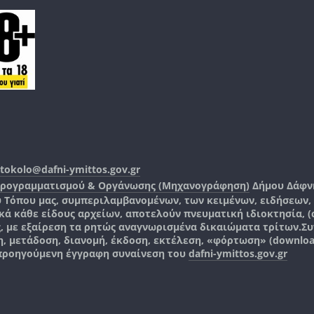
tokolo@dafni-ymittos.gov.gr
Προγραμματισμού & Οργάνωσης (Μηχανογράφηση)
Δήμου Δάφν
ύ Τόπου μας, συμπεριλαμβανομένων, των κειμένων, ειδήσεων
 κάθε είδους αρχείων, αποτελούν πνευματική ιδιοκτησία, (co
ς, με εξαίρεση τα ρητώς αναγνωρισμένα δικαιώματα τρίτων.
Συ
, μετάδοση, διανομή, έκδοση, εκτέλεση, «φόρτωση» (downlo
 προηγούμενη έγγραφη συναίνεση του
dafni-ymittos.gov.gr