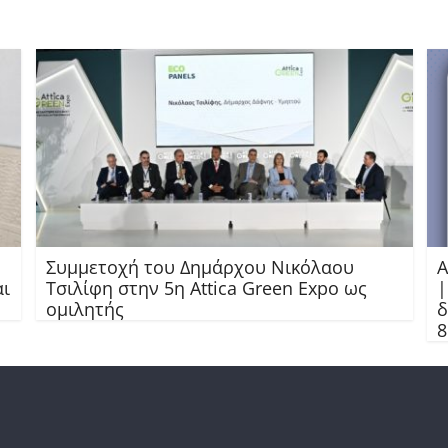
Συμμετοχή του Δημάρχου Νικόλαου
Α
αι
Τσιλίφη στην 5η Attica Green Expo ως
|
ομιλητής
δ
8