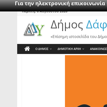
Για την ηλεκτρονική επικοινωνία
Skip
Πέμπτη, 6 Αυγούστου 2026
to
Δήμος
Δάφ
content
«Επίσημη ιστοσελίδα του Δήμο
Ο ΔΗΜΟΣ
ΔΗΜΟΤΙΚΗ ΑΡΧΗ
ΑΝΑΚΟΙΝΩΣ