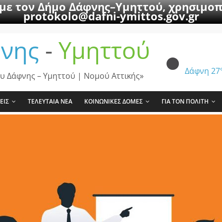
 με τον Δήμο Δάφνης–Υμηττού, χρησιμοπ
protokolo@dafni-ymittos.gov.gr
νης
-
Υμηττού
Δάφνη
27
υ Δάφνης – Υμηττού | Νομού Αττικής»
ΕΙΣ
ΤΕΛΕΥΤΑΙΑ ΝΕΑ
ΚΟΙΝΩΝΙΚΕΣ ΔΟΜΕΣ
ΓΙΑ ΤΟΝ ΠΟΛΙΤΗ