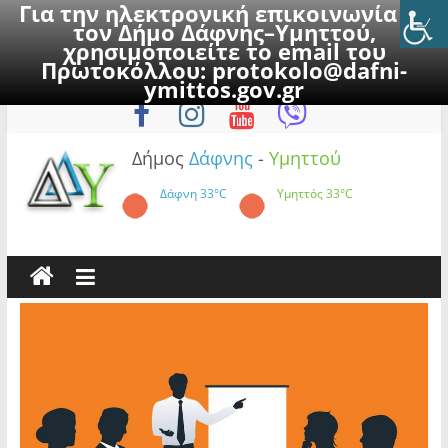
Για την ηλεκτρονική επικοινωνία με
τον Δήμο Δάφνης–Υμηττού,
χρησιμοποιείτε το email του
Πρωτοκόλλου:
protokolo@dafni-
Skip
Σάββατο, 8 Αυγούστου 2026
ymittos.gov.gr
to
content
Δήμος
Δάφνης
-
Υμηττού
Δάφνη
33°C
Υμηττός
33°C