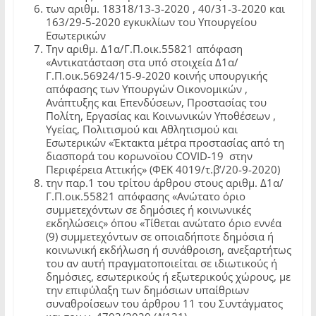
των αριθμ. 18318/13-3-2020 , 40/31-3-2020 και
163/29-5-2020 εγκυκλίων του Υπουργείου
Εσωτερικών
Την αριθμ. Δ1α/Γ.Π.οικ.55821 απόφαση
«Αντικατάσταση στα υπό στοιχεία Δ1α/
Γ.Π.οικ.56924/15-9-2020 κοινής υπουργικής
απόφασης των Υπουργών Οικονομικών ,
Ανάπτυξης και Επενδύσεων, Προστασίας του
Πολίτη, Εργασίας και Κοινωνικών Υποθέσεων ,
Υγείας, Πολιτισμού και Αθλητισμού και
Εσωτερικών «Έκτακτα μέτρα προστασίας από τη
διασπορά του κορωνοϊου COVID-19 στην
Περιφέρεια Αττικής» (ΦΕΚ 4019/τ.β’/20-9-2020)
την παρ.1 του τρίτου άρθρου στους αριθμ. Δ1α/
Γ.Π.οικ.55821 απόφασης «Ανώτατο όριο
συμμετεχόντων σε δημόσιες ή κοινωνικές
εκδηλώσεις» όπου «Τίθεται ανώτατο όριο εννέα
(9) συμμετεχόντων σε οποιαδήποτε δημόσια ή
κοινωνική εκδήλωση ή συνάθροιση, ανεξαρτήτως
του αν αυτή πραγματοποιείται σε ιδιωτικούς ή
δημόσιες, εσωτερικούς ή εξωτερικούς χώρους, με
την επιφύλαξη των δημόσιων υπαίθριων
συναθροίσεων του άρθρου 11 του Συντάγματος