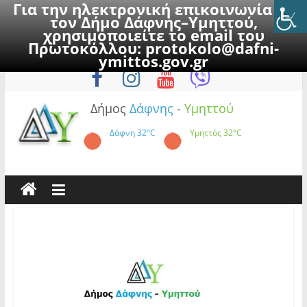
Για την ηλεκτρονική επικοινωνία με
τον Δήμο Δάφνης–Υμηττού,
χρησιμοποιείτε το email του
Πρωτοκόλλου:
protokolo@dafni-
Skip
Δευτέρα, 10 Αυγούστου 2026
ymittos.gov.gr
to
content
Δήμος
Δάφνης
-
Υμηττού
Δάφνη
32°C
Υμηττός
32°C