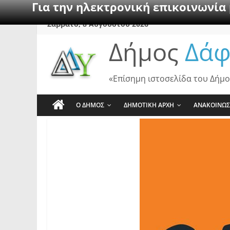
Για την ηλεκτρονική επικοινωνία
Skip
Σάββατο, 8 Αυγούστου 2026
to
Δήμος
Δάφ
content
«Επίσημη ιστοσελίδα του Δήμο
Ο ΔΗΜΟΣ
ΔΗΜΟΤΙΚΗ ΑΡΧΗ
ΑΝΑΚΟΙΝΩΣ