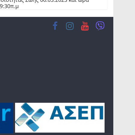
9:30π.μ