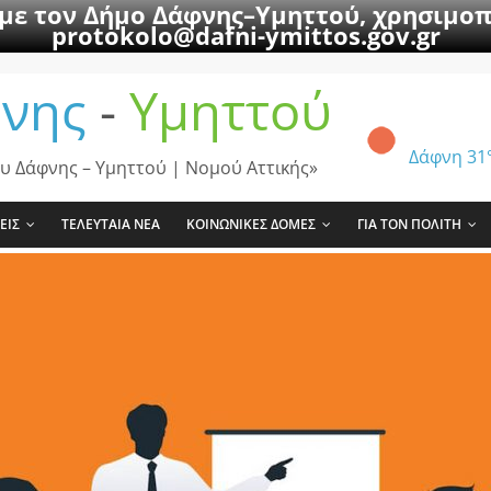
 με τον Δήμο Δάφνης–Υμηττού, χρησιμοπ
protokolo@dafni-ymittos.gov.gr
νης
-
Υμηττού
Δάφνη
31
υ Δάφνης – Υμηττού | Νομού Αττικής»
ΕΙΣ
ΤΕΛΕΥΤΑΙΑ ΝΕΑ
ΚΟΙΝΩΝΙΚΕΣ ΔΟΜΕΣ
ΓΙΑ ΤΟΝ ΠΟΛΙΤΗ