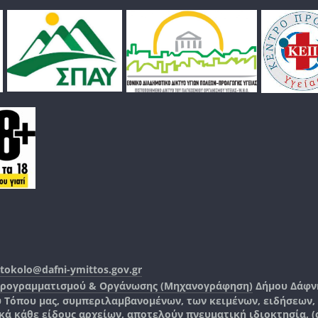
tokolo@dafni-ymittos.gov.gr
Προγραμματισμού & Οργάνωσης (Μηχανογράφηση)
Δήμου Δάφν
ύ Τόπου μας, συμπεριλαμβανομένων, των κειμένων, ειδήσεων
 κάθε είδους αρχείων, αποτελούν πνευματική ιδιοκτησία, (co