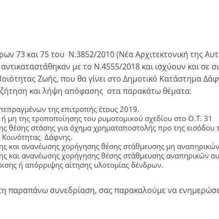
73 και 75 του Ν.3852/2010 (Νέα Αρχιτεκτονική της Αυτ
ντικαταστάθηκαν με το Ν.4555/2018 και ισχύουν και σε συ
οιότητας Ζωής, που θα γίνει στο Δημοτικό Κατάστημα Δά
υζήτηση και λήψη απόφασης στα παρακάτω θέματα:
πεπραγμένων της επιτροπής έτους 2019.
 ή μη της τροποποίησης του ρυμοτομικού σχεδίου στο Ο.Τ. 31
ς θέσης στάσης για όχημα χρηματαποστολής προ της εισόδου 
 Κοινότητας Δάφνης.
ης και ανανέωσης χορήγησης θέσης στάθμευσης μη αναπηρικών
ης και ανανέωσης χορήγησης θέσης στάθμευσης αναπηρικών αυ
ρισης ή απόρριψης αίτησης υλοτομίας δένδρων.
η παραπάνω συνεδρίαση, σας παρακαλούμε να ενημερώσετ