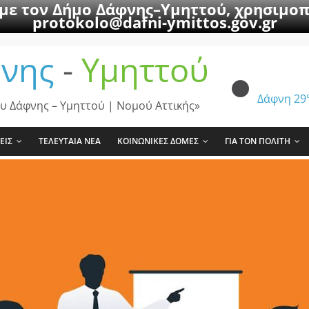
 με τον Δήμο Δάφνης–Υμηττού, χρησιμοπ
protokolo@dafni-ymittos.gov.gr
νης
-
Υμηττού
Δάφνη
29
υ Δάφνης – Υμηττού | Νομού Αττικής»
ΕΙΣ
ΤΕΛΕΥΤΑΙΑ ΝΕΑ
ΚΟΙΝΩΝΙΚΕΣ ΔΟΜΕΣ
ΓΙΑ ΤΟΝ ΠΟΛΙΤΗ