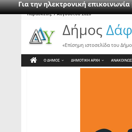
Για την ηλεκτρονική επικοινωνία
Skip
Παρασκευή, 7 Αυγούστου 2026
to
Δήμος
Δάφ
content
«Επίσημη ιστοσελίδα του Δήμο
Ο ΔΗΜΟΣ
ΔΗΜΟΤΙΚΗ ΑΡΧΗ
ΑΝΑΚΟΙΝΩΣ