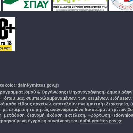
tokolo@dafni-ymittos.gov.gr
Προγραμματισμού & Οργάνωσης (Μηχανογράφηση)
Δήμου Δάφν
ύ Τόπου μας, συμπεριλαμβανομένων, των κειμένων, ειδήσεων
 κάθε είδους αρχείων, αποτελούν πνευματική ιδιοκτησία, (co
ς, με εξαίρεση τα ρητώς αναγνωρισμένα δικαιώματα τρίτων.
Συ
, μετάδοση, διανομή, έκδοση, εκτέλεση, «φόρτωση» (downlo
 προηγούμενη έγγραφη συναίνεση του
dafni-ymittos.gov.gr