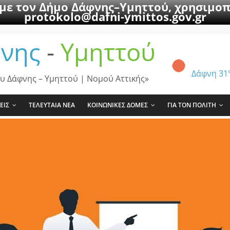
 με τον Δήμο Δάφνης–Υμηττού, χρησιμοπ
protokolo@dafni-ymittos.gov.gr
νης
-
Υμηττού
Δάφνη
31
υ Δάφνης – Υμηττού | Νομού Αττικής»
ΕΙΣ
ΤΕΛΕΥΤΑΙΑ ΝΕΑ
ΚΟΙΝΩΝΙΚΕΣ ΔΟΜΕΣ
ΓΙΑ ΤΟΝ ΠΟΛΙΤΗ