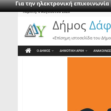
Για την ηλεκτρονική επικοινωνία
Skip
Πέμπτη, 6 Αυγούστου 2026
to
Δήμος
Δάφ
content
«Επίσημη ιστοσελίδα του Δήμο
Ο ΔΗΜΟΣ
ΔΗΜΟΤΙΚΗ ΑΡΧΗ
ΑΝΑΚΟΙΝΩΣ