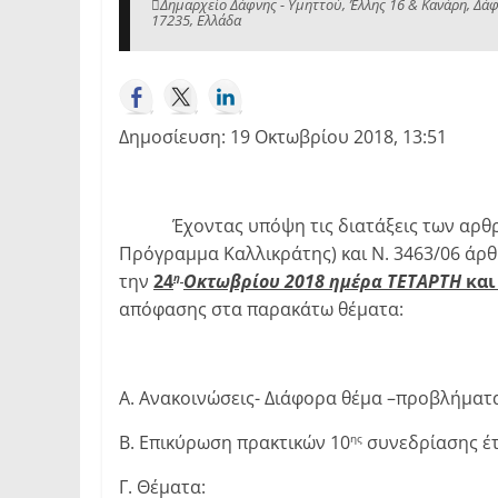
Δημαρχείο Δάφνης - Υμηττού, Έλλης 16 & Κανάρη, Δάφ
17235, Ελλάδα
Δημοσίευση: 19 Οκτωβρίου 2018, 13:51
Έχοντας υπόψη τις διατάξεις των αρθρ.86 
Πρόγραμμα Καλλικράτης) και Ν. 3463/06 άρθ
την
24
Οκτωβρίου 2018 ημέρα ΤΕΤΑΡΤΗ
και
η
απόφασης στα παρακάτω θέματα:
Α. Ανακοινώσεις- Διάφορα θέμα –προβλήματ
Β. Επικύρωση πρακτικών 10
συνεδρίασης έ
ης
Γ. Θέματα: