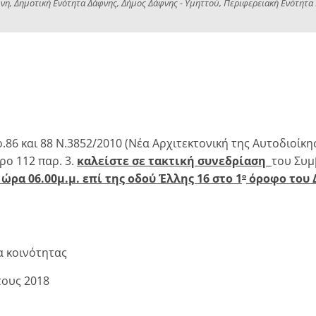
νη, Δημοτική Ενότητα Δάφνης, Δήμος Δάφνης - Υμηττού, Περιφερειακή Ενότητα Κ
και 88 Ν.3852/2010 (Νέα Αρχιτεκτονική της Αυτοδιοίκησ
ρο 112 παρ. 3.
καλείστε σε τακτική συνεδρίαση
του Συμ
 ώρα 06.00μ.μ. επί της οδού Έλλης 16 στο 1
όροφο του 
ο
α κοινότητας
τους 2018