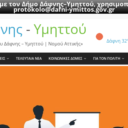
 με τον Δήμο Δάφνης–Υμηττού, χρησιμοπ
protokolo@dafni-ymittos.gov.gr
νης
-
Υμηττού
Δάφνη
32
υ Δάφνης – Υμηττού | Νομού Αττικής»
ΕΙΣ
ΤΕΛΕΥΤΑΙΑ ΝΕΑ
ΚΟΙΝΩΝΙΚΕΣ ΔΟΜΕΣ
ΓΙΑ ΤΟΝ ΠΟΛΙΤΗ