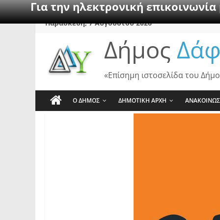
Για την ηλεκτρονική επικοινωνία
Skip
Παρασκευή, 7 Αυγούστου 2026
to
Δήμος
Δάφ
content
«Επίσημη ιστοσελίδα του Δήμο
Ο ΔΗΜΟΣ
ΔΗΜΟΤΙΚΗ ΑΡΧΗ
ΑΝΑΚΟΙΝΩΣ