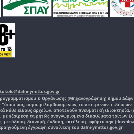
tokolo@dafni-ymittos.gov.gr
Προγραμματισμού & Οργάνωσης (Μηχανογράφηση)
Δήμου Δάφν
ύ Τόπου μας, συμπεριλαμβανομένων, των κειμένων, ειδήσεων
 κάθε είδους αρχείων, αποτελούν πνευματική ιδιοκτησία, (co
ς, με εξαίρεση τα ρητώς αναγνωρισμένα δικαιώματα τρίτων.
Συ
, μετάδοση, διανομή, έκδοση, εκτέλεση, «φόρτωση» (downlo
 προηγούμενη έγγραφη συναίνεση του
dafni-ymittos.gov.gr