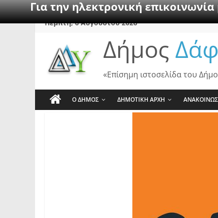
Για την ηλεκτρονική επικοινωνία
Skip
Πέμπτη, 6 Αυγούστου 2026
to
Δήμος
Δάφ
content
«Επίσημη ιστοσελίδα του Δήμο
Ο ΔΗΜΟΣ
ΔΗΜΟΤΙΚΗ ΑΡΧΗ
ΑΝΑΚΟΙΝΩΣ