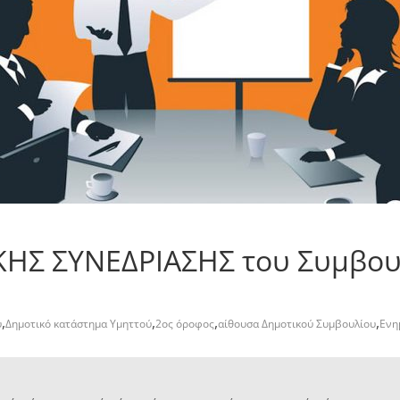
KHΣ ΣΥΝΕΔΡΙΑΣΗΣ του Συμβου
,
,
,
,
ύ
Δημοτικό κατάστημα Υμηττού
2ος όροφος
αίθουσα Δημοτικού Συμβουλίου
Ενη