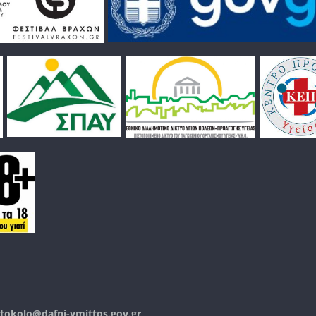
tokolo@dafni-ymittos.gov.gr