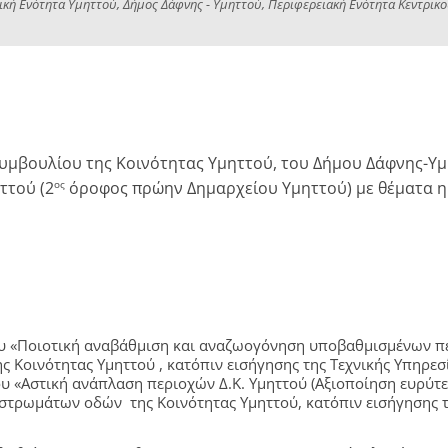
κή Ενότητα Υμηττού, Δήμος Δάφνης - Υμηττού, Περιφερειακή Ενότητα Κεντρικ
υμβουλίου της Κοινότητας Υμηττού, του Δήμου Δάφνης-Υμητ
ττού (2
όροφος πρώην Δημαρχείου Υμηττού) με θέματα η
ος
ου «Ποιοτική αναβάθμιση και αναζωογόνηση υποβαθμισμένων π
Κοινότητας Υμηττού , κατόπιν εισήγησης της Τεχνικής Υπηρεσ
υ «Αστική ανάπλαση περιοχών Δ.Κ. Υμηττού (Αξιοποίηση ευρύτ
τρωμάτων οδών της Κοινότητας Υμηττού, κατόπιν εισήγησης τη