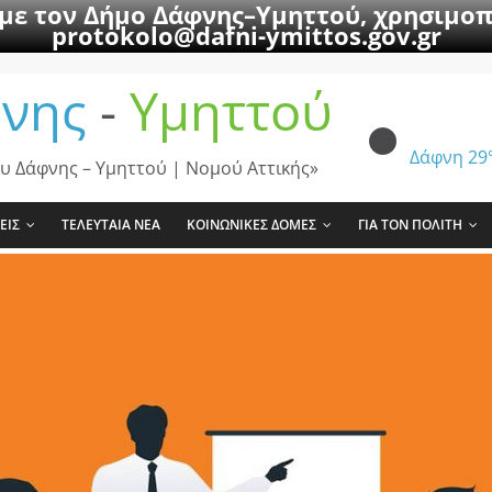
 με τον Δήμο Δάφνης–Υμηττού, χρησιμοπ
protokolo@dafni-ymittos.gov.gr
νης
-
Υμηττού
Δάφνη
29
υ Δάφνης – Υμηττού | Νομού Αττικής»
ΕΙΣ
ΤΕΛΕΥΤΑΙΑ ΝΕΑ
ΚΟΙΝΩΝΙΚΕΣ ΔΟΜΕΣ
ΓΙΑ ΤΟΝ ΠΟΛΙΤΗ