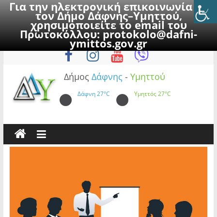
Για την ηλεκτρονική επικοινωνία με
τον Δήμο Δάφνης–Υμηττού,
χρησιμοποιείτε το email του
Πρωτοκόλλου:
protokolo@dafni-
Skip
Πέμπτη, 6 Αυγούστου 2026
ymittos.gov.gr
to
content
Δήμος
Δάφνης
-
Υμηττού
Δάφνη
27°C
Υμηττός
27°C