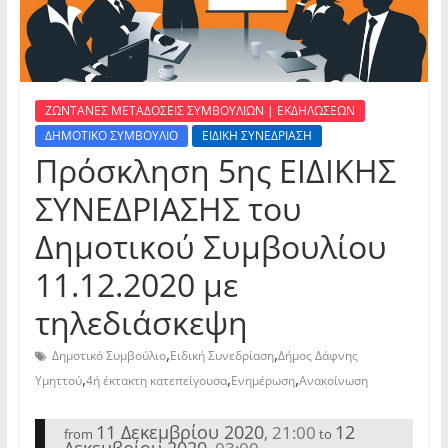
ΖΩΝΤΑΝΕΣ ΜΕΤΑΔΟΣΕΙΣ ΣΥΜΒΟΥΛΙΩΝ | ΕΚΔΗΛΩΣΕΩΝ
ΔΗΜΟΤΙΚΟ ΣΥΜΒΟΥΛΙΟ
ΕΙΔΙΚΗ ΣΥΝΕΔΡΙΑΣΗ
Πρόσκληση 5ης ΕΙΔΙΚΗΣ
ΣΥΝΕΔΡΙΑΣΗΣ του
Δημοτικού Συμβουλίου
11.12.2020 με
τηλεδιάσκεψη
,
,
Δημοτικό Συμβούλιο
Ειδική Συνεδρίαση
Δήμος Δάφνης
,
,
,
Υμηττού
4ή έκτακτη κατεπείγουσα
Ενημέρωση
Ανακοίνωση
11 Δεκεμβρίου 2020
12
21:00
,
from
to
Δεκεμβρίου 2020