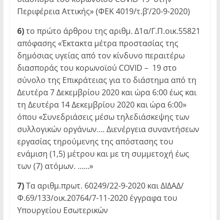
Περιφέρεια Αττικής» (ΦΕΚ 4019/τ.β’/20-9-2020)
6)
το πρώτο άρθρου της αριθμ. Δ1α/Γ.Π.οικ.55821
απόφασης «Έκτακτα μέτρα προστασίας της
δημόσιας υγείας από τον κίνδυνο περαιτέρω
διασποράς του κορωνοϊού CΟVID – 19 στο
σύνολο της Επικράτειας για το διάστημα από τη
Δευτέρα 7 Δεκεμβρίου 2020 και ώρα 6:00 έως και
τη Δευτέρα 14 Δεκεμβρίου 2020 και ώρα 6:00»
όπου «Συνεδριάσεις μέσω τηλεδιάσκεψης των
συλλογικών οργάνων…. Διενέργεια συναντήσεων
εργασίας τηρούμενης της απόστασης του
ενάμιση (1,5) μέτρου και με τη συμμετοχή έως
των (7) ατόμων. ……»
7)
Τα αριθμ.πρωτ. 60249/22-9-2020 και ΔΙΔΑΔ/
Φ.69/133/οικ.20764/7-11-2020 έγγραφα του
Υπουργείου Εσωτερικών