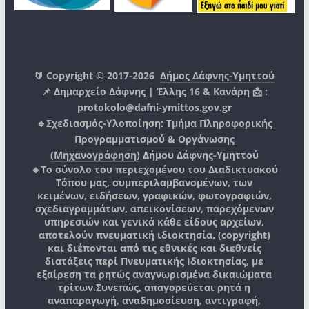
🔰 Copyright © 2017-2026
Δήμος Δάφνης-Υμηττού
📌 Δημαρχείο Δάφνης | Έλλης 16 & Κανάρη 📩 :
protokolo@dafni-ymittos.gov.gr
🔹Σχεδιασμός-Υλοποίηση:
Τμήμα Πληροφορικής
Προγραμματισμού & Οργάνωσης
(Μηχανογράφηση)
Δήμου Δάφνης-Υμηττού
🔸Το σύνολο του περιεχομένου του Διαδικτυακού
Τόπου μας, συμπεριλαμβανομένων, των
κειμένων, ειδήσεων, γραφικών, φωτογραφιών,
σχεδιαγραμμάτων, απεικονίσεων, παρεχόμενων
υπηρεσιών και γενικά κάθε είδους αρχείων,
αποτελούν πνευματική ιδιοκτησία, (copyright)
και διέπονται από τις εθνικές και διεθνείς
διατάξεις περί Πνευματικής Ιδιοκτησίας, με
εξαίρεση τα ρητώς αναγνωρισμένα δικαιώματα
τρίτων.
Συνεπώς, απαγορεύεται ρητά η
αναπαραγωγή, αναδημοσίευση, αντιγραφή,