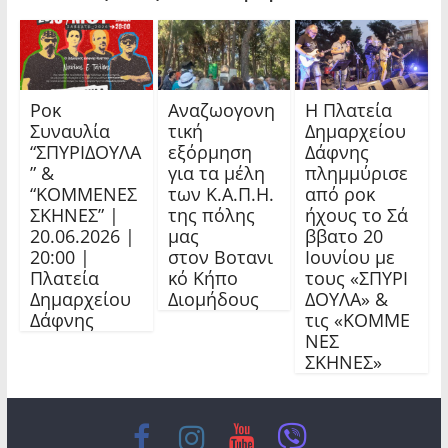
Ροκ
Αναζωογονη
Η Πλατεία
Συναυλία
τική
Δημαρχείου
“ΣΠΥΡΙΔΟΥΛΑ
εξόρμηση
Δάφνης
” &
για τα μέλη
πλημμύρισε
“ΚΟΜΜΕΝΕΣ
των Κ.Α.Π.Η.
από ροκ
ΣΚΗΝΕΣ” |
της πόλης
ήχους το Σά
20.06.2026 |
μας
ββατο 20
20:00 |
στον Βοτανι
Ιουνίου με
Πλατεία
κό Κήπο
τους «ΣΠΥΡΙ
Δημαρχείου
Διομήδους
ΔΟΥΛΑ» &
Δάφνης
τις «ΚΟΜΜΕ
ΝΕΣ
ΣΚΗΝΕΣ»