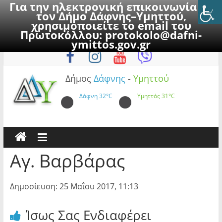
Για την ηλεκτρονική επικοινωνία με
τον Δήμο Δάφνης–Υμηττού,
χρησιμοποιείτε το email του
Πρωτοκόλλου:
protokolo@dafni-
Skip
Σάββατο, 8 Αυγούστου 2026
ymittos.gov.gr
to
content
Δήμος
Δάφνης
-
Υμηττού
Δάφνη
32°C
Υμηττός
31°C
Αγ. Βαρβάρας
Δημοσίευση: 25 Μαΐου 2017, 11:13
Ίσως Σας Ενδιαφέρει