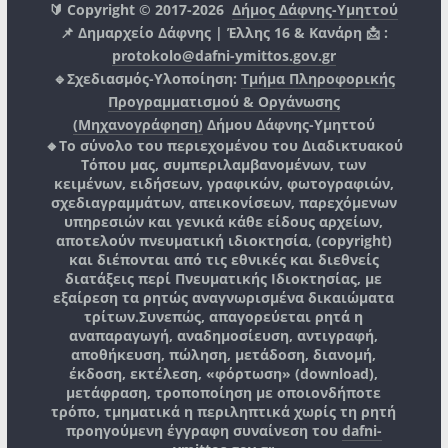
🔰 Copyright © 2017-2026
Δήμος Δάφνης-Υμηττού
📌 Δημαρχείο Δάφνης | Έλλης 16 & Κανάρη 📩 :
protokolo@dafni-ymittos.gov.gr
🔹Σχεδιασμός-Υλοποίηση:
Τμήμα Πληροφορικής
Προγραμματισμού & Οργάνωσης
(Μηχανογράφηση)
Δήμου Δάφνης-Υμηττού
🔸Το σύνολο του περιεχομένου του Διαδικτυακού
Τόπου μας, συμπεριλαμβανομένων, των
κειμένων, ειδήσεων, γραφικών, φωτογραφιών,
σχεδιαγραμμάτων, απεικονίσεων, παρεχόμενων
υπηρεσιών και γενικά κάθε είδους αρχείων,
αποτελούν πνευματική ιδιοκτησία, (copyright)
και διέπονται από τις εθνικές και διεθνείς
διατάξεις περί Πνευματικής Ιδιοκτησίας, με
εξαίρεση τα ρητώς αναγνωρισμένα δικαιώματα
τρίτων.
Συνεπώς, απαγορεύεται ρητά η
αναπαραγωγή, αναδημοσίευση, αντιγραφή,
αποθήκευση, πώληση, μετάδοση, διανομή,
έκδοση, εκτέλεση, «φόρτωση» (download),
μετάφραση, τροποποίηση με οποιονδήποτε
τρόπο, τμηματικά η περιληπτικά χωρίς τη ρητή
προηγούμενη έγγραφη συναίνεση του
dafni-