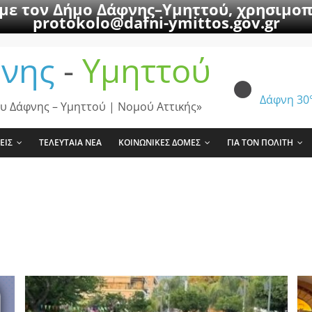
 με τον Δήμο Δάφνης–Υμηττού, χρησιμοπ
protokolo@dafni-ymittos.gov.gr
νης
-
Υμηττού
Δάφνη
30
υ Δάφνης – Υμηττού | Νομού Αττικής»
ΕΙΣ
ΤΕΛΕΥΤΑΙΑ ΝΕΑ
ΚΟΙΝΩΝΙΚΕΣ ΔΟΜΕΣ
ΓΙΑ ΤΟΝ ΠΟΛΙΤΗ