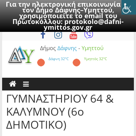
Για την ηλεκτρονική επικοινωνία με
τον Δήμο Δάφνης–Υμηττού,
χρησιμοποιείτε το email του
Πρωτοκόλλου:
protokolo@dafni-
Skip
Κυριακή, 9 Αυγούστου 2026
ymittos.gov.gr
to
content
Δήμος
Δάφνης
-
Υμηττού
Δάφνη
32°C
Υμηττός
32°C
ΓΥΜΝΑΣΤΗΡΙΟΥ 64 &
ΚΑΛΥΜΝΟΥ (6ο
ΔΗΜΟΤΙΚΟ)