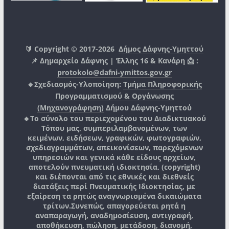
🔰 Copyright © 2017-2026
Δήμος Δάφνης-Υμηττού
📌 Δημαρχείο Δάφνης | Έλλης 16 & Κανάρη 📩 :
protokolo@dafni-ymittos.gov.gr
🔹Σχεδιασμός-Υλοποίηση:
Τμήμα Πληροφορικής
Προγραμματισμού & Οργάνωσης
(Μηχανογράφηση)
Δήμου Δάφνης-Υμηττού
🔸Το σύνολο του περιεχομένου του Διαδικτυακού
Τόπου μας, συμπεριλαμβανομένων, των
κειμένων, ειδήσεων, γραφικών, φωτογραφιών,
σχεδιαγραμμάτων, απεικονίσεων, παρεχόμενων
υπηρεσιών και γενικά κάθε είδους αρχείων,
αποτελούν πνευματική ιδιοκτησία, (copyright)
και διέπονται από τις εθνικές και διεθνείς
διατάξεις περί Πνευματικής Ιδιοκτησίας, με
εξαίρεση τα ρητώς αναγνωρισμένα δικαιώματα
τρίτων.
Συνεπώς, απαγορεύεται ρητά η
αναπαραγωγή, αναδημοσίευση, αντιγραφή,
αποθήκευση, πώληση, μετάδοση, διανομή,