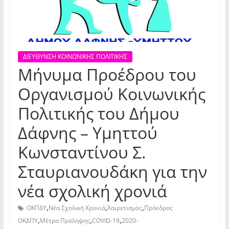
ΔΙΕΥΘΥΝΣΗ ΚΟΙΝΩΝΙΚΗΣ ΠΟΛΙΤΙΚΗΣ
Μήνυμα Προέδρου του
Οργανισμού Κοινωνικής
Πολιτικής του Δήμου
Δάφνης – Υμηττού
Κωνσταντίνου Σ.
Σταυριανουδάκη για την
νέα σχολική χρονιά
,
,
,
ΟΚΠΔΥ
Νέα Σχολική Χρονιά
Χαιρετισμός
Πρόεδρος
,
,
,
ΟΚΔΠΥ
Μέτρα Πρόληψης
COVID-19
2020-