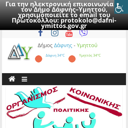
Για την ηλεκτρονική επικοινωνία με
τον Δήμο Δάφνης–Υμηττού,
χρησιμοποιείτε το email του
Πρωτοκόλλου:
protokolo@dafni-
Skip
Παρασκευή, 7 Αυγούστου 2026
ymittos.gov.gr
to
content
Δήμος
Δάφνης
-
Υμηττού
Δάφνη
34°C
Υμηττός
34°C