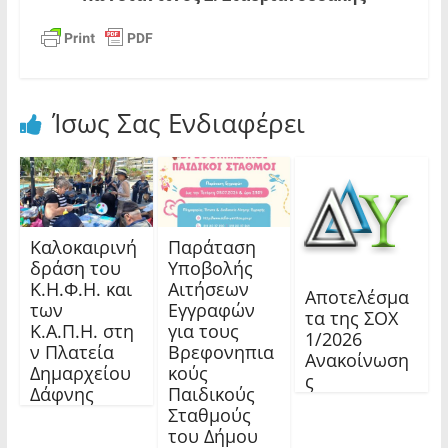
Ίσως Σας Ενδιαφέρει
Καλοκαιρινή
Παράταση
δράση του
Υποβολής
Κ.Η.Φ.Η. και
Αιτήσεων
Αποτελέσμα
των
Εγγραφών
τα της ΣΟΧ
Κ.Α.Π.Η. στη
για τους
1/2026
ν Πλατεία
Βρεφονηπια
Ανακοίνωση
Δημαρχείου
κούς
ς
Δάφνης
Παιδικούς
Σταθμούς
του Δήμου