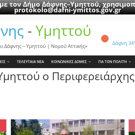
 με τον Δήμο Δάφνης–Υμηττού, χρησιμοπ
protokolo@dafni-ymittos.gov.gr
νης
-
Υμηττού
Δάφνη
34
υ Δάφνης – Υμηττού | Νομού Αττικής»
ΕΙΣ
ΤΕΛΕΥΤΑΙΑ ΝΕΑ
ΚΟΙΝΩΝΙΚΕΣ ΔΟΜΕΣ
ΓΙΑ ΤΟΝ ΠΟΛΙΤΗ
Υμηττού ο Περιφερειάρχης 