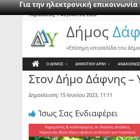
Για την ηλεκτρονική επικοινωνία
Skip
Παρασκευή, 7 Αυγούστου 2026
to
Δήμος
Δάφ
content
«Επίσημη ιστοσελίδα του Δήμο
Ο ΔΗΜΟΣ
ΔΗΜΟΤΙΚΗ ΑΡΧΗ
ΑΝΑΚΟΙΝΩΣ
Στον Δήμο Δάφνης – 
Δημοσίευση: 15 Ιουνίου 2023, 11:11
Ίσως Σας Ενδιαφέρει