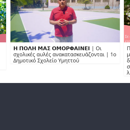
𝝜 𝝥𝝤𝝠𝝜 𝝡𝝖𝝨 𝝤𝝡𝝤𝝦𝝫𝝖𝝞𝝢𝝚𝝞 | Οι
Π
σχολικές αυλές ανακατασκευάζονται | 1ο
μ
Δημοτικό Σχολείο Υμηττού
δ
σ
λ