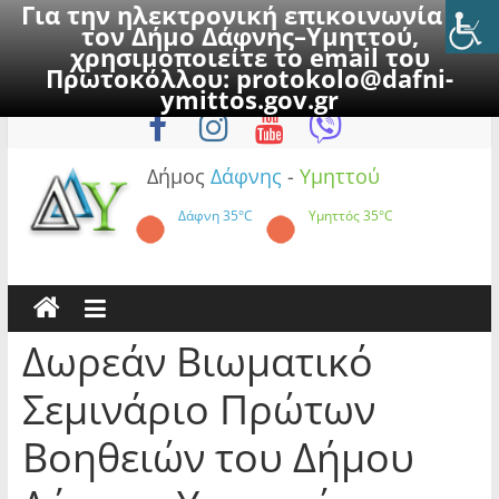
Για την ηλεκτρονική επικοινωνία με
τον Δήμο Δάφνης–Υμηττού,
χρησιμοποιείτε το email του
Πρωτοκόλλου:
protokolo@dafni-
Skip
Σάββατο, 8 Αυγούστου 2026
ymittos.gov.gr
to
content
Δήμος
Δάφνης
-
Υμηττού
Δάφνη
35°C
Υμηττός
35°C
Δωρεάν Βιωματικό
Σεμινάριο Πρώτων
Βοηθειών του Δήμου