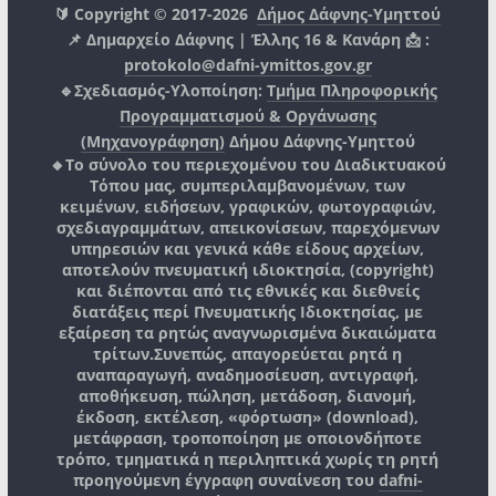
🔰 Copyright © 2017-2026
Δήμος Δάφνης-Υμηττού
📌 Δημαρχείο Δάφνης | Έλλης 16 & Κανάρη 📩 :
protokolo@dafni-ymittos.gov.gr
🔹Σχεδιασμός-Υλοποίηση:
Τμήμα Πληροφορικής
Προγραμματισμού & Οργάνωσης
(Μηχανογράφηση)
Δήμου Δάφνης-Υμηττού
🔸Το σύνολο του περιεχομένου του Διαδικτυακού
Τόπου μας, συμπεριλαμβανομένων, των
κειμένων, ειδήσεων, γραφικών, φωτογραφιών,
σχεδιαγραμμάτων, απεικονίσεων, παρεχόμενων
υπηρεσιών και γενικά κάθε είδους αρχείων,
αποτελούν πνευματική ιδιοκτησία, (copyright)
και διέπονται από τις εθνικές και διεθνείς
διατάξεις περί Πνευματικής Ιδιοκτησίας, με
εξαίρεση τα ρητώς αναγνωρισμένα δικαιώματα
τρίτων.
Συνεπώς, απαγορεύεται ρητά η
αναπαραγωγή, αναδημοσίευση, αντιγραφή,
αποθήκευση, πώληση, μετάδοση, διανομή,
έκδοση, εκτέλεση, «φόρτωση» (download),
μετάφραση, τροποποίηση με οποιονδήποτε
τρόπο, τμηματικά η περιληπτικά χωρίς τη ρητή
προηγούμενη έγγραφη συναίνεση του
dafni-