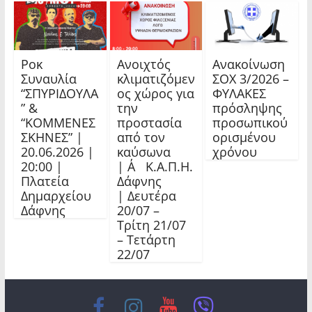
Ροκ
Ανοιχτός
Ανακοίνωση
Συναυλία
κλιματιζόμεν
ΣΟΧ 3/2026 –
“ΣΠΥΡΙΔΟΥΛΑ
ος χώρος για
ΦΥΛΑΚΕΣ
” &
την
πρόσληψης
“ΚΟΜΜΕΝΕΣ
προστασία
προσωπικού
ΣΚΗΝΕΣ” |
από τον
ορισμένου
20.06.2026 |
καύσωνα
χρόνου
20:00 |
| Α΄ Κ.Α.Π.Η.
Πλατεία
Δάφνης
Δημαρχείου
| Δευτέρα
Δάφνης
20/07 –
Τρίτη 21/07
– Τετάρτη
22/07