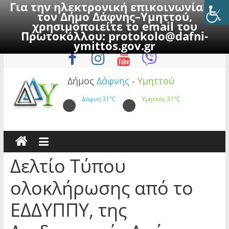
Για την ηλεκτρονική επικοινωνία με
τον Δήμο Δάφνης–Υμηττού,
χρησιμοποιείτε το email του
Πρωτοκόλλου:
protokolo@dafni-
Skip
Σάββατο, 8 Αυγούστου 2026
ymittos.gov.gr
to
content
Δήμος
Δάφνης
-
Υμηττού
Δάφνη
31°C
Υμηττός
31°C
Δελτίο Τύπου
ολοκλήρωσης από το
ΕΔΔΥΠΠΥ, της