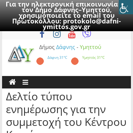
Για την ηλεκτρονική επικοινωνία με
τον Δήμο Δάφνης–Υμηττού,
χρησιμοποιείτε το email του
Πρωτοκόλλου:
protokolo@dafni-
Skip
Κυριακή, 9 Αυγούστου 2026
ymittos.gov.gr
to
content
Δήμος
Δάφνης
-
Υμηττού
Δάφνη
31°C
Υμηττός
31°C
Δελτίο τύπου
ενημέρωσης για την
συμμετοχή του Κέντρου