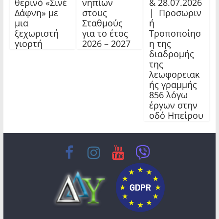
θερινό «Σινέ
νηπίων
& 28.07.2026
Δάφνη» με
στους
| Προσωριν
μια
Σταθμούς
ή
ξεχωριστή
για το έτος
Τροποποίησ
γιορτή
2026 – 2027
η της
διαδρομής
της
λεωφορειακ
ής γραμμής
856 λόγω
έργων στην
οδό Ηπείρου