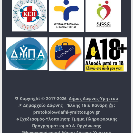
🔰 Copyright © 2017-2026
Δήμος Δάφνης-Υμηττού
📌 Δημαρχείο Δάφνης | Έλλης 16 & Κανάρη 📩 :
protokolo@dafni-ymittos.gov.gr
🔹Σχεδιασμός-Υλοποίηση:
Τμήμα Πληροφορικής
Προγραμματισμού & Οργάνωσης
(Μηχανογράφηση)
Δήμου Δάφνης-Υμηττού