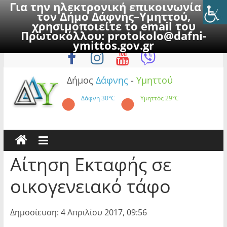
Για την ηλεκτρονική επικοινωνία με
τον Δήμο Δάφνης–Υμηττού,
χρησιμοποιείτε το email του
Πρωτοκόλλου:
protokolo@dafni-
Skip
Κυριακή, 9 Αυγούστου 2026
ymittos.gov.gr
to
content
Δήμος
Δάφνης
-
Υμηττού
Δάφνη
30°C
Υμηττός
29°C
Αίτηση Εκταφής σε
οικογενειακό τάφο
Δημοσίευση: 4 Απριλίου 2017, 09:56