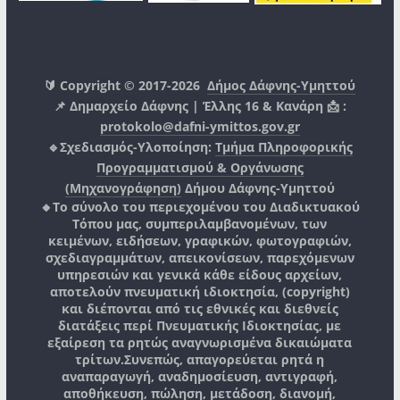
🔰 Copyright © 2017-2026
Δήμος Δάφνης-Υμηττού
📌 Δημαρχείο Δάφνης | Έλλης 16 & Κανάρη 📩 :
protokolo@dafni-ymittos.gov.gr
🔹Σχεδιασμός-Υλοποίηση:
Τμήμα Πληροφορικής
Προγραμματισμού & Οργάνωσης
(Μηχανογράφηση)
Δήμου Δάφνης-Υμηττού
🔸Το σύνολο του περιεχομένου του Διαδικτυακού
Τόπου μας, συμπεριλαμβανομένων, των
κειμένων, ειδήσεων, γραφικών, φωτογραφιών,
σχεδιαγραμμάτων, απεικονίσεων, παρεχόμενων
υπηρεσιών και γενικά κάθε είδους αρχείων,
αποτελούν πνευματική ιδιοκτησία, (copyright)
και διέπονται από τις εθνικές και διεθνείς
διατάξεις περί Πνευματικής Ιδιοκτησίας, με
εξαίρεση τα ρητώς αναγνωρισμένα δικαιώματα
τρίτων.
Συνεπώς, απαγορεύεται ρητά η
αναπαραγωγή, αναδημοσίευση, αντιγραφή,
αποθήκευση, πώληση, μετάδοση, διανομή,