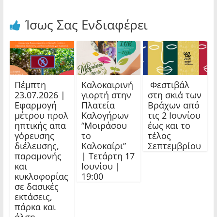
Ίσως Σας Ενδιαφέρει
Πέμπτη
Καλοκαιρινή
Φεστιβάλ
23.07.2026 |
γιορτή στην
στη σκιά των
Εφαρμογή
Πλατεία
Βράχων από
μέτρου προλ
Καλογήρων
τις 2 Ιουνίου
ηπτικής απα
“Μοιράσου
έως και το
γόρευσης
το
τέλος
διέλευσης,
Καλοκαίρι”
Σεπτεμβρίου
παραμονής
| Τετάρτη 17
και
Ιουνίου |
κυκλοφορίας
19:00
σε δασικές
εκτάσεις,
πάρκα και
άλση