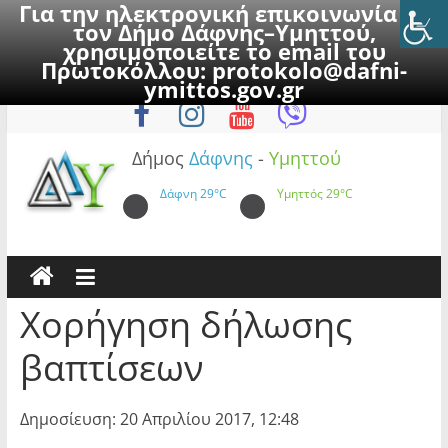
Για την ηλεκτρονική επικοινωνία με
τον Δήμο Δάφνης–Υμηττού,
χρησιμοποιείτε το email του
Πρωτοκόλλου:
protokolo@dafni-
Skip
Παρασκευή, 7 Αυγούστου 2026
ymittos.gov.gr
to
content
Δήμος
Δάφνης
-
Υμηττού
Δάφνη
29°C
Υμηττός
29°C
Χορήγηση δήλωσης
βαπτίσεων
Δημοσίευση: 20 Απριλίου 2017, 12:48