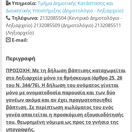
Υπηρεσία:
Τμήμα Δημοτικής Κατάστασης και
Διοικητικής Υποστήριξης (Δημοτολόγιο - Ληξιαρχείο)
Τηλέφωνα:
2132085504 (Κεντρικό Δημοτολόγιο -
Ληξιαρχείο) 2132085509 (Δημοτολόγιο) 2132085511
(Ληξιαρχείο)
E-mail:
blank
Περιγραφή
ΠΡΟΣΟΧΗ: Με τη δήλωση βάπτισης καταχωρείται
στο Ληξιαρχείο μόνο το θρήσκευμα (άρθρο 25, 26
του Ν. 344/76). Η δήλωση του ονόματος γίνεται
μόνο με ονοματοδοσία παρουσία και των δύο
γονέων ακόμα και αν έχει πραγματοποιηθεί
βάπτιση. Σε περίπτωση κωλύματος του ενός
γονέα απαιτείται η προσκόμιση εξουσιοδότησής
του, θεωρημένη νόμιμα ως προς το γνήσιο της
υπογραφής.