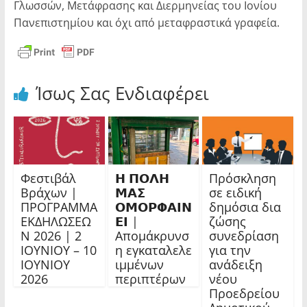
Γλωσσών, Μετάφρασης και Διερμηνείας του Ιονίου
Πανεπιστημίου και όχι από μεταφραστικά γραφεία.
Ίσως Σας Ενδιαφέρει
Φεστιβάλ
𝝜 𝝥𝝤𝝠𝝜
Πρόσκληση
Βράχων |
𝝡𝝖𝝨
σε ειδική
ΠΡΟΓΡΑΜΜΑ
𝝤𝝡𝝤𝝦𝝫𝝖𝝞𝝢
δημόσια δια
ΕΚΔΗΛΩΣΕΩ
𝝚𝝞 |
ζώσης
Ν 2026 | 2
Απομάκρυνσ
συνεδρίαση
ΙΟΥΝΙΟΥ – 10
η εγκαταλελε
για την
ΙΟΥΝΙΟΥ
ιμμένων
ανάδειξη
2026
περιπτέρων
νέου
Προεδρείου