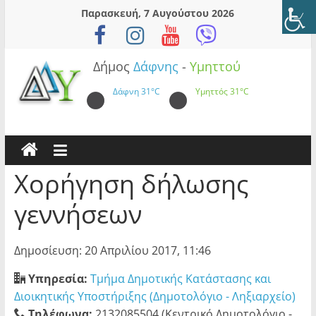
Skip
Παρασκευή, 7 Αυγούστου 2026
to
content
Δήμος
Δάφνης
-
Υμηττού
Δάφνη
31°C
Υμηττός
31°C
Χορήγηση δήλωσης
γεννήσεων
Δημοσίευση: 20 Απριλίου 2017, 11:46
Υπηρεσία:
Τμήμα Δημοτικής Κατάστασης και
Διοικητικής Υποστήριξης (Δημοτολόγιο - Ληξιαρχείο)
Τηλέφωνα:
2132085504 (Κεντρικό Δημοτολόγιο -