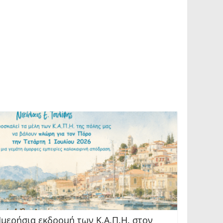
μερήσια εκδρομή των Κ.Α.Π.Η. στον