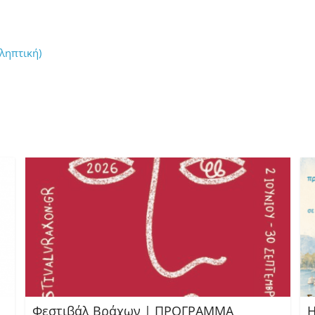
ληπτική)
Φεστιβάλ Βράχων | ΠΡΟΓΡΑΜΜΑ
Η