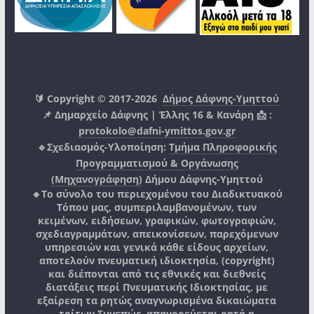
🔰 Copyright © 2017-2026
Δήμος Δάφνης-Υμηττού
📌 Δημαρχείο Δάφνης | Έλλης 16 & Κανάρη 📩 :
protokolo@dafni-ymittos.gov.gr
🔹Σχεδιασμός-Υλοποίηση:
Τμήμα Πληροφορικής
Προγραμματισμού & Οργάνωσης
(Μηχανογράφηση)
Δήμου Δάφνης-Υμηττού
🔸Το σύνολο του περιεχομένου του Διαδικτυακού
Τόπου μας, συμπεριλαμβανομένων, των
κειμένων, ειδήσεων, γραφικών, φωτογραφιών,
σχεδιαγραμμάτων, απεικονίσεων, παρεχόμενων
υπηρεσιών και γενικά κάθε είδους αρχείων,
αποτελούν πνευματική ιδιοκτησία, (copyright)
και διέπονται από τις εθνικές και διεθνείς
διατάξεις περί Πνευματικής Ιδιοκτησίας, με
εξαίρεση τα ρητώς αναγνωρισμένα δικαιώματα
τρίτων.
Συνεπώς, απαγορεύεται ρητά η