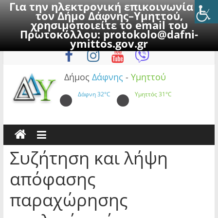
Για την ηλεκτρονική επικοινωνία με
τον Δήμο Δάφνης–Υμηττού,
χρησιμοποιείτε το email του
Πρωτοκόλλου:
protokolo@dafni-
Skip
Σάββατο, 8 Αυγούστου 2026
ymittos.gov.gr
to
content
Δήμος
Δάφνης
-
Υμηττού
Δάφνη
32°C
Υμηττός
31°C
Συζήτηση και λήψη
απόφασης
παραχώρησης