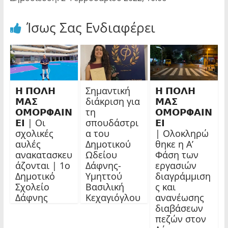
Ίσως Σας Ενδιαφέρει
𝝜 𝝥𝝤𝝠𝝜
Σημαντική
𝝜 𝝥𝝤𝝠𝝜
𝝡𝝖𝝨
διάκριση για
𝝡𝝖𝝨
𝝤𝝡𝝤𝝦𝝫𝝖𝝞𝝢
τη
𝝤𝝡𝝤𝝦𝝫𝝖𝝞𝝢
𝝚𝝞 | Οι
σπουδάστρι
𝝚𝝞
σχολικές
α του
| Ολοκληρώ
αυλές
Δημοτικού
θηκε η Α’
ανακατασκευ
Ωδείου
Φάση των
άζονται | 1ο
Δάφνης-
εργασιών
Δημοτικό
Υμηττού
διαγράμμιση
Σχολείο
Βασιλική
ς και
Δάφνης
Κεχαγιόγλου
ανανέωσης
διαβάσεων
πεζών στον