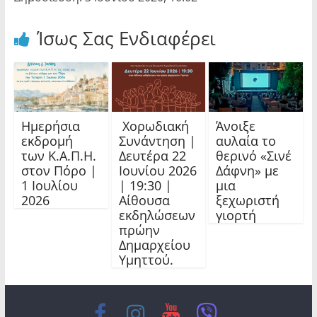
Ίσως Σας Ενδιαφέρει
Ημερήσια
Χορωδιακή
Άνοιξε
εκδρομή
Συνάντηση |
αυλαία το
των Κ.Α.Π.Η.
Δευτέρα 22
θερινό «Σινέ
στον Πόρο |
Ιουνίου 2026
Δάφνη» με
1 Ιουλίου
| 19:30 |
μια
2026
Αίθουσα
ξεχωριστή
εκδηλώσεων
γιορτή
πρώην
Δημαρχείου
Υμηττού.