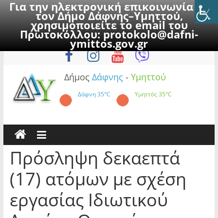
Για την ηλεκτρονική επικοινωνία με
τον Δήμο Δάφνης–Υμηττού,
χρησιμοποιείτε το email του
Πρωτοκόλλου:
protokolo@dafni-
Skip
Παρασκευή, 7 Αυγούστου 2026
ymittos.gov.gr
to
content
Δήμος
Δάφνης
-
Υμηττού
Δάφνη
35°C
Υμηττός
35°C
Πρόσληψη δεκαεπτά
(17) ατόμων με σχέση
εργασίας Ιδιωτικού