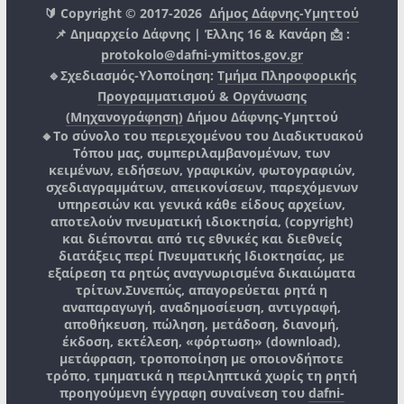
🔰 Copyright © 2017-2026
Δήμος Δάφνης-Υμηττού
📌 Δημαρχείο Δάφνης | Έλλης 16 & Κανάρη 📩 :
protokolo@dafni-ymittos.gov.gr
🔹Σχεδιασμός-Υλοποίηση:
Τμήμα Πληροφορικής
Προγραμματισμού & Οργάνωσης
(Μηχανογράφηση)
Δήμου Δάφνης-Υμηττού
🔸Το σύνολο του περιεχομένου του Διαδικτυακού
Τόπου μας, συμπεριλαμβανομένων, των
κειμένων, ειδήσεων, γραφικών, φωτογραφιών,
σχεδιαγραμμάτων, απεικονίσεων, παρεχόμενων
υπηρεσιών και γενικά κάθε είδους αρχείων,
αποτελούν πνευματική ιδιοκτησία, (copyright)
και διέπονται από τις εθνικές και διεθνείς
διατάξεις περί Πνευματικής Ιδιοκτησίας, με
εξαίρεση τα ρητώς αναγνωρισμένα δικαιώματα
τρίτων.
Συνεπώς, απαγορεύεται ρητά η
αναπαραγωγή, αναδημοσίευση, αντιγραφή,
αποθήκευση, πώληση, μετάδοση, διανομή,
έκδοση, εκτέλεση, «φόρτωση» (download),
μετάφραση, τροποποίηση με οποιονδήποτε
τρόπο, τμηματικά η περιληπτικά χωρίς τη ρητή
προηγούμενη έγγραφη συναίνεση του
dafni-