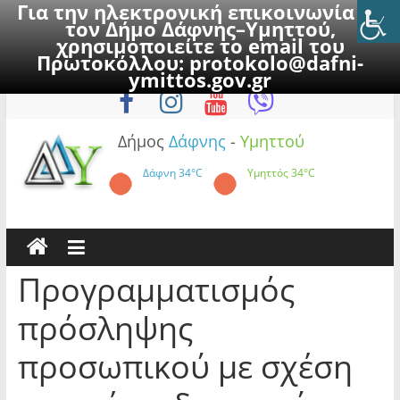
Για την ηλεκτρονική επικοινωνία με
τον Δήμο Δάφνης–Υμηττού,
χρησιμοποιείτε το email του
Πρωτοκόλλου:
protokolo@dafni-
Skip
Πέμπτη, 6 Αυγούστου 2026
ymittos.gov.gr
to
content
Δήμος
Δάφνης
-
Υμηττού
Δάφνη
34°C
Υμηττός
34°C
Προγραμματισμός
πρόσληψης
προσωπικού με σχέση