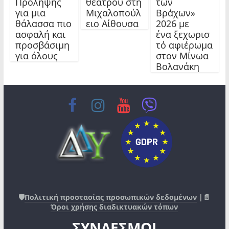
Πρόληψης
θεάτρου στη
των
για μια
Μιχαλοπούλ
Βράχων»
θάλασσα πιο
ειο Αίθουσα
2026 με
ασφαλή και
ένα ξεχωρισ
προσβάσιμη
τό αφιέρωμα
για όλους
στον Μίνωα
Βολανάκη
🛡️
Πολιτική προστασίας προσωπικών δεδομένων
|📄
Όροι χρήσης διαδικτυακών τόπων
ΣΥΝΔΕΣΜΟΙ