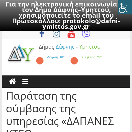
Για την ηλεκτρονική επικοινωνία με
τον Δήμο Δάφνης–Υμηττού,
χρησιμοποιείτε το email του
Πρωτοκόλλου:
protokolo@dafni-
Skip
Κυριακή, 9 Αυγούστου 2026
ymittos.gov.gr
to
content
Δήμος
Δάφνης
-
Υμηττού
Δάφνη
30°C
Υμηττός
29°C
Παράταση της
σύμβασης της
υπηρεσίας «ΔΑΠΑΝΕΣ