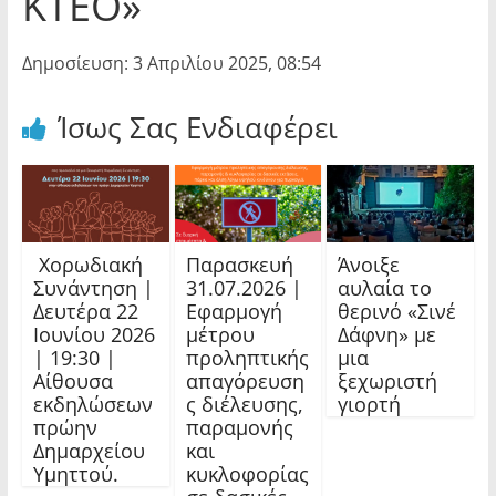
ΚΤΕΟ»
Δημοσίευση: 3 Απριλίου 2025, 08:54
Ίσως Σας Ενδιαφέρει
Χορωδιακή
Παρασκευή
Άνοιξε
Συνάντηση |
31.07.2026 |
αυλαία το
Δευτέρα 22
Εφαρμογή
θερινό «Σινέ
Ιουνίου 2026
μέτρου
Δάφνη» με
| 19:30 |
προληπτικής
μια
Αίθουσα
απαγόρευση
ξεχωριστή
εκδηλώσεων
ς διέλευσης,
γιορτή
πρώην
παραμονής
Δημαρχείου
και
Υμηττού.
κυκλοφορίας