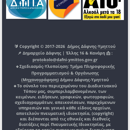
🔰 Copyright © 2017-2026
Δήμος Δάφνης-Υμηττού
📌 Δημαρχείο Δάφνης | Έλλης 16 & Κανάρη 📩 :
protokolo@dafni-ymittos.gov.gr
🔹Σχεδιασμός-Υλοποίηση:
Τμήμα Πληροφορικής
Προγραμματισμού & Οργάνωσης
(Μηχανογράφηση)
Δήμου Δάφνης-Υμηττού
🔸Το σύνολο του περιεχομένου του Διαδικτυακού
Τόπου μας, συμπεριλαμβανομένων, των
κειμένων, ειδήσεων, γραφικών, φωτογραφιών,
σχεδιαγραμμάτων, απεικονίσεων, παρεχόμενων
υπηρεσιών και γενικά κάθε είδους αρχείων,
αποτελούν πνευματική ιδιοκτησία, (copyright)
και διέπονται από τις εθνικές και διεθνείς
διατάξεις περί Πνευματικής Ιδιοκτησίας, με
εξαίρεση τα ρητώς αναγνωρισμένα δικαιώματα