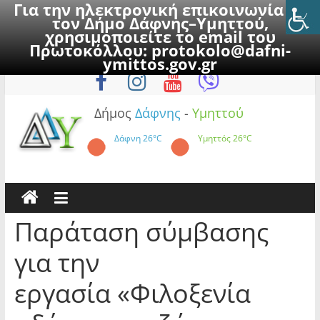
Για την ηλεκτρονική επικοινωνία με
τον Δήμο Δάφνης–Υμηττού,
χρησιμοποιείτε το email του
Πρωτοκόλλου:
protokolo@dafni-
Skip
Πέμπτη, 6 Αυγούστου 2026
ymittos.gov.gr
to
content
Δήμος
Δάφνης
-
Υμηττού
Δάφνη
26°C
Υμηττός
26°C
Παράταση σύμβασης
για την
εργασία «Φιλοξενία