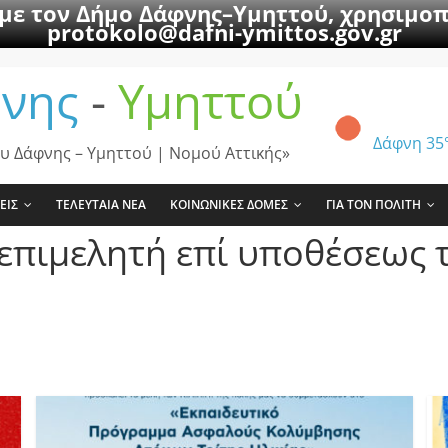
 με τον Δήμο Δάφνης–Υμηττού, χρησιμοπ
protokolo@dafni-ymittos.gov.gr
νης
-
Υμηττού
Δάφνη
35
υ Δάφνης – Υμηττού | Νομού Αττικής»
ΕΙΣ
ΤΕΛΕΥΤΑΙΑ ΝΕΑ
ΚΟΙΝΩΝΙΚΕΣ ΔΟΜΕΣ
ΓΙΑ ΤΟΝ ΠΟΛΙΤΗ
επιμελητή επί υποθέσεως 