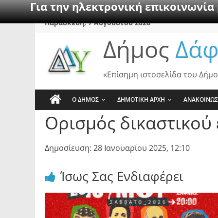
Για την ηλεκτρονική επικοινωνία
Skip
Παρασκευή, 7 Αυγούστου 2026
to
Δήμος
Δάφ
content
«Επίσημη ιστοσελίδα του Δήμο
Ο ΔΗΜΟΣ
ΔΗΜΟΤΙΚΗ ΑΡΧΗ
ΑΝΑΚΟΙΝΩΣ
Ορισμός δικαστικού 
Δημοσίευση: 28 Ιανουαρίου 2025, 12:10
Ίσως Σας Ενδιαφέρει